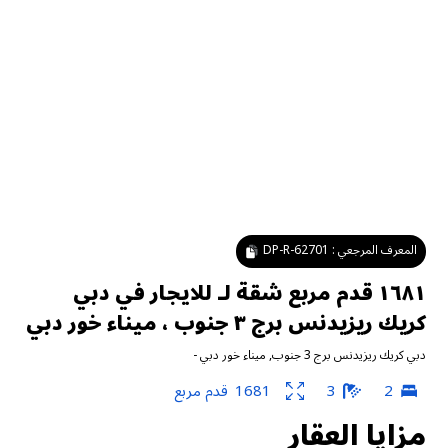
المعرف المرجعي :
DP-R-62701
١٦٨١ قدم مربع شقة لـ للايجار في دبي
كريك ريزيدنس برج ٣ جنوب ، ميناء خور دبي
دبي كريك ريزيدنس برج 3 جنوب
,
ميناء خور دبي
-
2
3
1681
قدم مربع
مزايا العقار