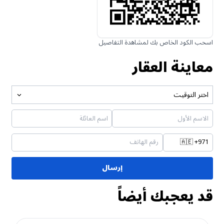
اسحب الكود الخاص بك لمشاهدة التفاصيل
معاينة العقار
اختر التوقيت
🇦🇪
+971
إرسال
قد يعجبك أيضاً