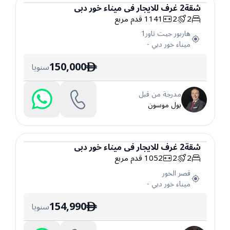
شقة
2
غرف
للايجار
في
ميناء خور دبي
2
2
1141
قدم مربع
شقة
هاربور جيت تاور1
ميناء خور دبي
-
150,000
سنويا
ê
مدرجة من قبل
بول موسون
شقة
2
غرف
للايجار
في
ميناء خور دبي
2
2
1052
قدم مربع
شقة
قصر الخور
ميناء خور دبي
-
154,990
سنويا
ê