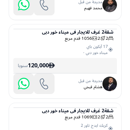
مدرجة من قبل
محمد فهيم
شقة
2
غرف
للايجار
في
ميناء خور دبي
2
2
1056
قدم مربع
شقة
17 آيكون باي
ميناء خور دبي
-
120,000
سنويا
ê
مدرجة من قبل
هشام قيجي
شقة
2
غرف
للايجار
في
ميناء خور دبي
2
2
1069
قدم مربع
شقة
كريك ايدج تاور 2