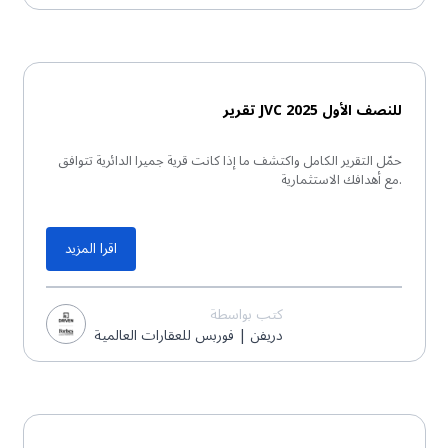
تقرير PDF
تقرير JVC للنصف الأول 2025
حمّل التقرير الكامل واكتشف ما إذا كانت قرية جميرا الدائرية تتوافق
مع أهدافك الاستثمارية.
اقرا المزيد
كتب بواسطة
دريفن | فوربس للعقارات العالمية
تقرير PDF