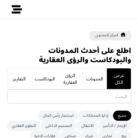
/
مركز المحتوى
اطلع على أحدث المدونات
والبودكاست والرؤى العقارية
عرض
الرؤى
المدونات
البودكاست
التقارير
الكل
العقارية
جميع
إدارة الممتلكات
استثمار رأس المال
الإيجار / التأجير
الانتقال
التصميم الداخلي
التطوير العقاري
بيع
تجاري
شراء
صناعي
عقارات فاخرة