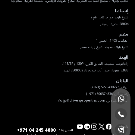
مكتب رقم 14، مجمع المكاتب المنزلية، شارع العروبة، الرياض، المملكة العربية السعودية
إسبانيا
28004 مدريد، إسبانيا
مصر
شارع بارك، مدينة الشيخ زايد – مصر
الهند
ناناكارامغودا، حيدر أباد، تيلانجانا، 500032، الهند
اليابان
البريد الإلكتروني:
info.jp@drivenproperties.com
تابعنا :
+971 04 245 4800
اتصل بنا :