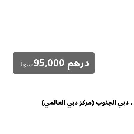
درهم
95,000
سنويا