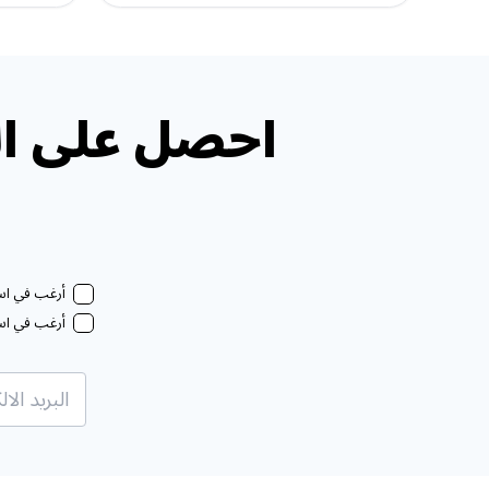
احصل على ال
أرغب في استل
أرغب في استل