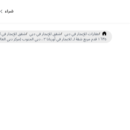
شراء
/
عقارات للإيجار في دبي
/
شقق للإيجار في دبي
/
شقق للإيجار في Dubai South Dubai World Central
١٦٣٥ قدم مربع شقة لـ للايجار في أوربانا ٢ ، دبي الجنوب (مركز دبي العالمي) (DP-R-60901)