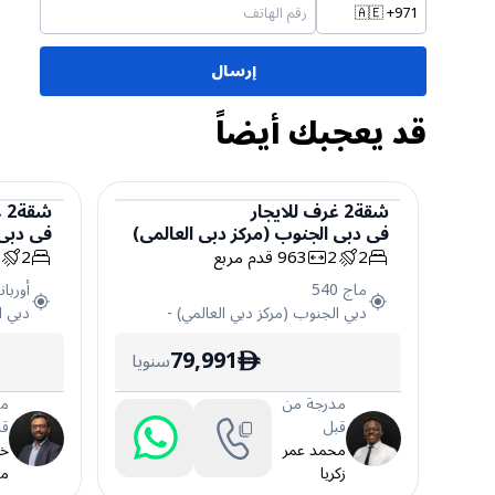
🇦🇪
+971
إرسال
قد يعجبك أيضاً
شقة
2
غرف
للايجار
شقة
2
غ
في
دبي الجنوب (مركز دبي العالمي)
في
دبي 
شقة
شقة
2
2
963
قدم مربع
2
2
ماج 540
أوربانا 
دبي الجنوب (مركز دبي العالمي)
-
دبي ا
79,991
سنويا
ê
مدرجة من
مد
قبل
قب
محمد عمر
خر
زكريا
مخ