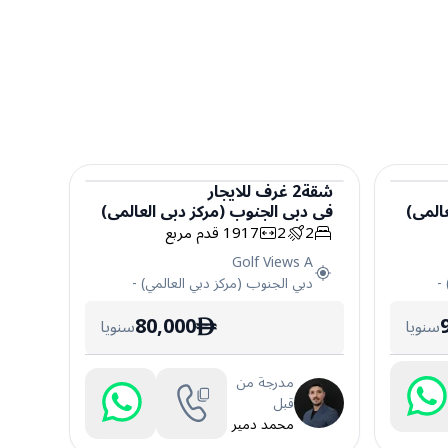
شقة
2
غرف
للايجار
المي)
في
دبي الجنوب (مركز دبي العالمي)
شقة
2
2
1917
قدم مربع
Golf Views A
-
دبي الجنوب (مركز دبي العالمي)
-
80,000
سنويا
سنويا
ê
مدرجة من
قبل
محمد دمير