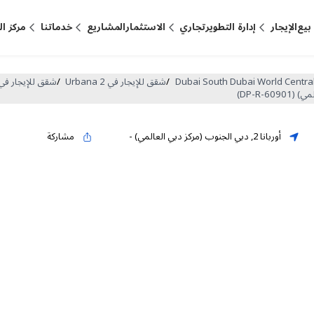
بيع
الإيجار
إدارة التطوير
تجاري
الاستثمار
المشاريع
خدماتنا
مركز ا
/
شقق للإيجار في Urbana 2
/
شقق للإيجار في lock 7
أوربانا 2
,
دبي الجنوب (مركز دبي العالمي)
-
مشاركة