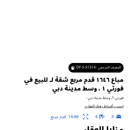
المعرف المرجعي :
DP-S-51314
مباع ١٦٤٦ قدم مربع شقة لـ للبيع في
فورتي ١ ، وسط مدينة دبي
فورتي 1
,
وسط مدينة دبي
-
احسب أقساط رهنك العقاري
3
4
1646
قدم مربع
مزايا العقار