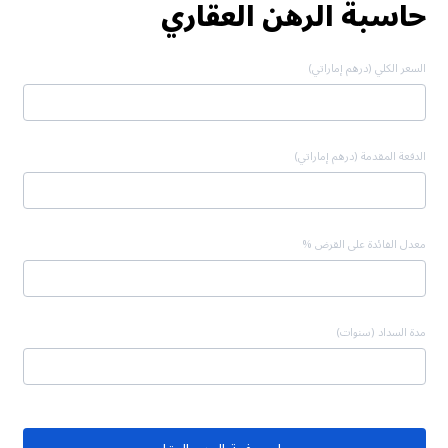
حاسبة الرهن العقاري
السعر الكلي (درهم إماراتي)
الدفعة المقدمة (درهم إماراتي)
معدل الفائدة على القرض %
مدة السداد (سنوات)