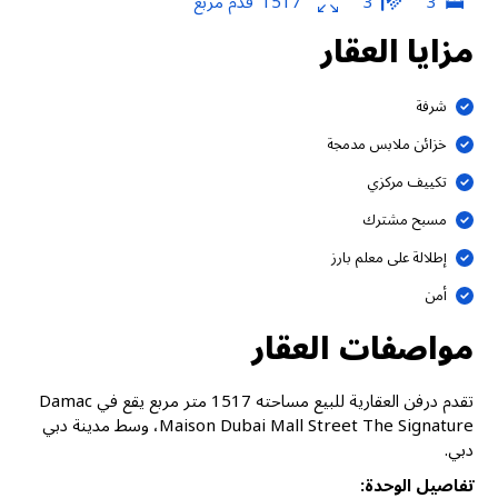
3
3
1517
قدم مربع
مزايا العقار
شرفة
خزائن ملابس مدمجة
تكييف مركزي
مسبح مشترك
إطلالة على معلم بارز
أمن
مواصفات العقار
تقدم درفن العقارية للبيع مساحته 1517 متر مربع يقع في Damac
Maison Dubai Mall Street The Signature، وسط مدينة دبي
دبي.
تفاصيل الوحدة: