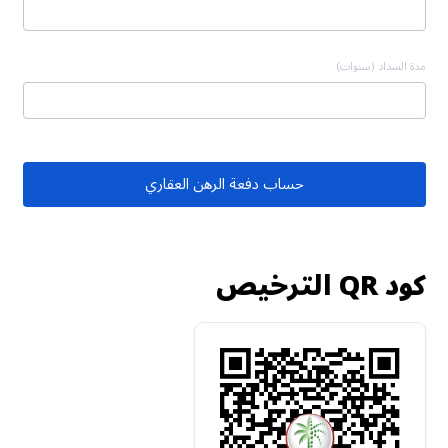
مدة السداد (سنوات)
حساب دفعة الرهن العقاري
كود QR الترخيص