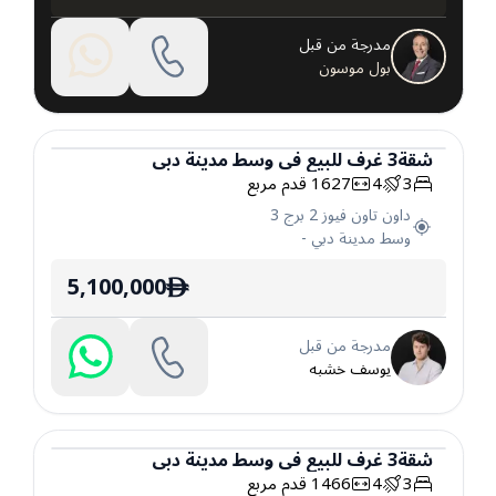
مدرجة من قبل
بول موسون
شقة
3
غرف
للبيع
في
وسط مدينة دبي
3
4
1627
قدم مربع
شقة
داون تاون فيوز 2 برج 3
وسط مدينة دبي
-
5,100,000
ê
مدرجة من قبل
يوسف خشبه
شقة
3
غرف
للبيع
في
وسط مدينة دبي
3
4
1466
قدم مربع
شقة