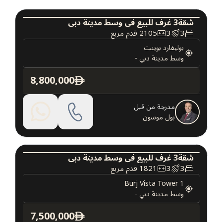
شقة
3
غرف
للبيع
في
وسط مدينة دبي
3
3
2105
قدم مربع
شقة
عقارات فاخرة
بوليفارد بوينت
وسط مدينة دبي
-
8,800,000
ê
مدرجة من قبل
بول موسون
شقة
3
غرف
للبيع
في
وسط مدينة دبي
3
3
1821
قدم مربع
شقة
عقارات فاخرة
Burj Vista Tower 1
وسط مدينة دبي
-
7,500,000
ê