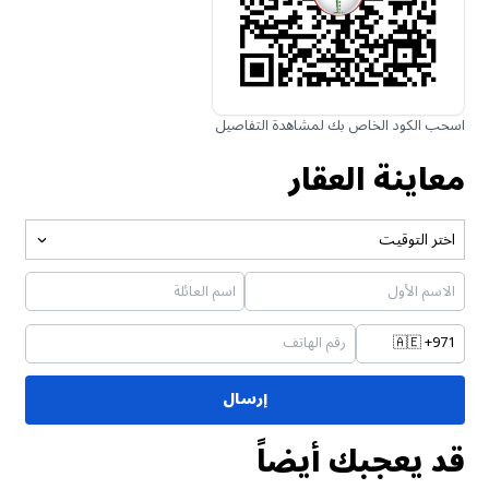
اسحب الكود الخاص بك لمشاهدة التفاصيل
معاينة العقار
اختر التوقيت
🇦🇪
+971
إرسال
قد يعجبك أيضاً