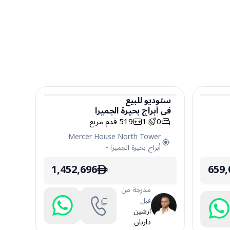
ستوديو
للبيع
في
أبراج بحيرة الجميرا
ستوديو
0
1
519
قدم مربع
Mercer House North Tower
أبراج بحيرة الجميرا
-
1,452,696
659,
ê
مدرجة من
قبل
ارشين
داربان