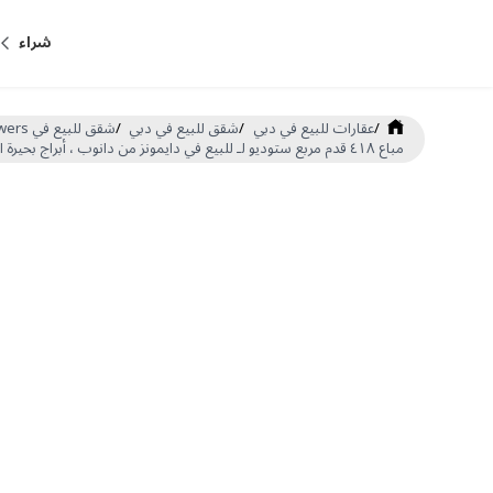
شراء
/
عقارات للبيع في دبي
/
شقق للبيع في دبي
/
شقق للبيع في Jumeirah Lake Towers
مباع ٤١٨ قدم مربع ستوديو لـ للبيع في دايمونز من دانوب ، أبراج بحيرة الجميرا (DP-S-53689)