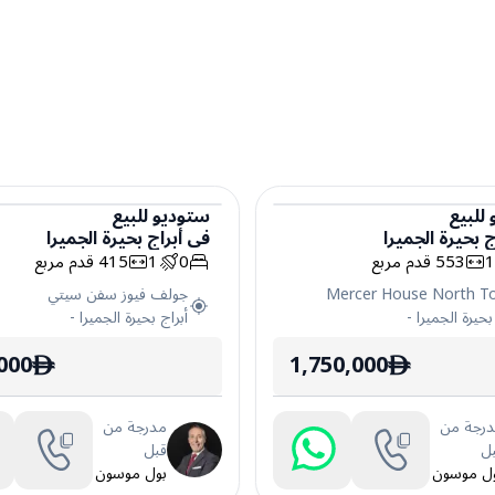
للبيع
ستوديو
للبيع
ج بحيرة الجميرا
في
أبراج بحيرة الجميرا
ستوديو
553
قدم مربع
0
1
415
قدم مربع
Mercer House North T
جولف فيوز سفن سيتي
بحيرة الجميرا
-
أبراج بحيرة الجميرا
-
000
1,750,000
ê
ê
رجة من
مدرجة من
ل
قبل
ل موسون
بول موسون