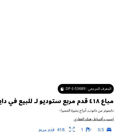
المعرف المرجعي :
DP-S-53689
مباع ٤١٨ قدم مربع ستوديو لـ للبيع في دايمونز من دانوب ، أبراج بحيرة الجميرا
دايمونز من دانوب
,
أبراج بحيرة الجميرا
-
احسب أقساط رهنك العقاري
0.5
1
418
قدم مربع