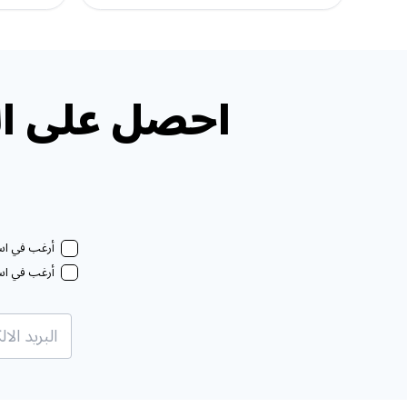
احصل على ال
أرغب في استل
أرغب في استل