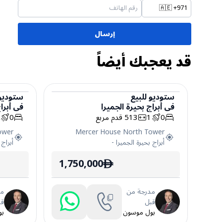
🇦🇪
+971
إرسال
قد يعجبك أيضاً
ستوديو
للبيع
ستوديو
في
أبراج بحيرة الجميرا
في
أبرا
ستوديو
ستوديو
0
1
513
قدم مربع
0
1
ower
Mercer House North Tower
أبراج بحيرة الجميرا
-
أبراج 
1,750,000
ê
مدرجة من
مد
قبل
قب
بول موسون
بو