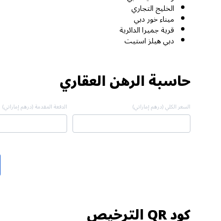
الخليج التجاري
ميناء خور دبي
قرية جميرا الدائرية
دبي هيلز استيت
حاسبة الرهن العقاري
السعر الكلي (درهم إماراتي)
الدفعة المقدمة (درهم إماراتي)
كود QR الترخيص