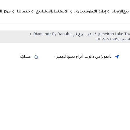
بيع
الإيجار
إدارة التطوير
تجاري
الاستثمار
المشاريع
خدماتنا
مركز ا
/
شقق للبيع في Diamondz By Danube
/
دايمونز من دانوب
,
أبراج بحيرة الجميرا
-
مشاركة