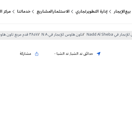
بيع
الإيجار
إدارة التطوير
تجاري
الاستثمار
المشاريع
خدماتنا
مركز ا
ر في Nadd Al Sheba
/
تاون هاوس للإيجار في N A
/
٣٨٥٧ قدم مربع تاون هاوس لـ للايجار في حدائق ند الشبا ، ند الشبا (DP-R-59193)
حدائق ند الشبا
,
ند الشبا
-
مشاركة