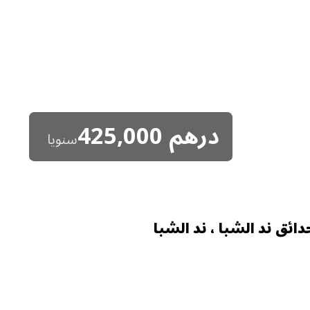
درهم
425,000
سنويا