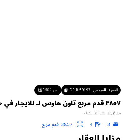
المعرف المرجعي :
DP-R-59193
جولة 360
٣٨٥٧ قدم مربع تاون هاوس لـ للايجار في حدائق ند الشبا ، ند الشبا
حدائق ند الشبا
,
ند الشبا
-
3
4
3857
قدم مربع
مزايا العقار