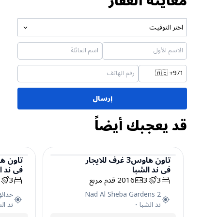
معاينة العقار
اختر التوقيت
🇦🇪
+971
إرسال
قد يعجبك أيضاً
تاون هاوس
3
غرف
للايجار
تاون ه
في
ند الشبا
في
ند ا
تاون هاوس
تاون 
3
3
2016
قدم مربع
3
4
Nad Al Sheba Gardens 2
حدائق
ند الشبا
-
ند ال