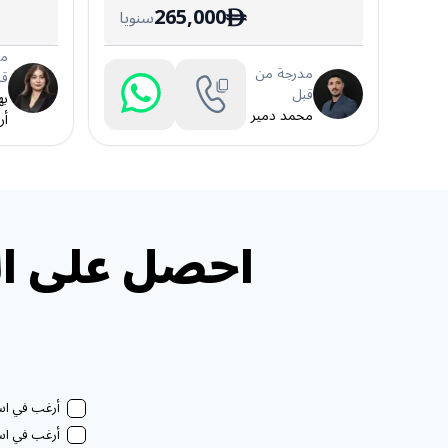
265,000
سنويا
ê
مد
مدرجة من
قب
قبل
به
محمد دمير
أر
احصل على ال
أرغب في استل
أرغب في استل