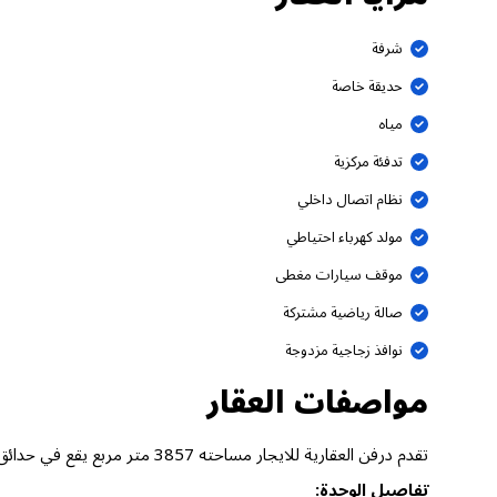
شرفة
حديقة خاصة
مياه
تدفئة مركزية
نظام اتصال داخلي
مولد كهرباء احتياطي
موقف سيارات مغطى
صالة رياضية مشتركة
نوافذ زجاجية مزدوجة
مواصفات العقار
تقدم درفن العقارية للايجار مساحته 3857 متر مربع يقع في حدائق ند الشبا، ند الشبا دبي.
تفاصيل الوحدة: