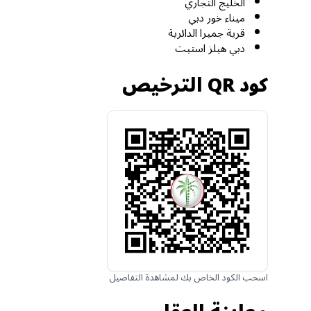
الخليج التجاري
ميناء خور دبي
قرية جميرا الدائرية
دبي هيلز استيت
كود QR الترخيص
اسحب الكود الخاص بك لمشاهدة التفاصيل