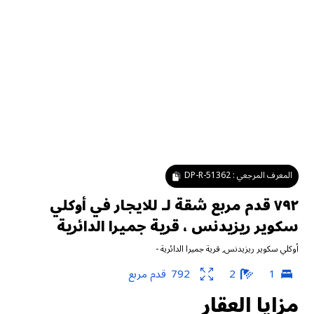
المعرف المرجعي :
DP-R-51362
٧٩٢ قدم مربع شقة لـ للايجار في أوكلي
سكوير ريزيدنس ، قرية جميرا الدائرية
أوكلي سكوير ريزيدنس
,
قرية جميرا الدائرية
-
1
2
792
قدم مربع
مزايا العقار