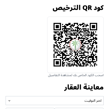
كود QR الترخيص
اسحب الكود الخاص بك لمشاهدة التفاصيل
معاينة العقار
اختر التوقيت