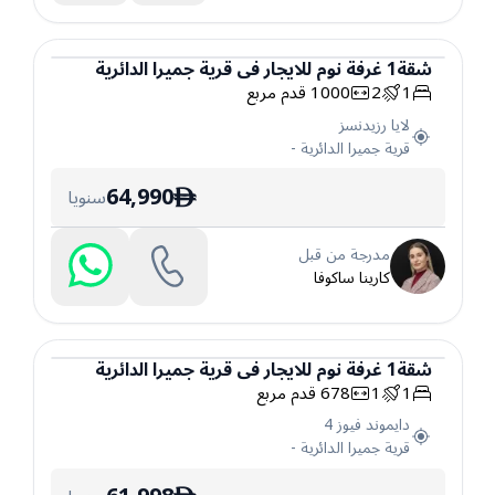
شقة
1
غرفة نوم
للايجار
في
قرية جميرا الدائرية
1
2
1000
قدم مربع
شقة
لايا رزيدنسز
قرية جميرا الدائرية
-
64,990
سنويا
ê
مدرجة من قبل
كارينا ساكوفا
شقة
1
غرفة نوم
للايجار
في
قرية جميرا الدائرية
1
1
678
قدم مربع
شقة
دايموند فيوز 4
قرية جميرا الدائرية
-