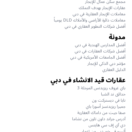
مجمع سكن عمال للإيجار
عقارات الإيجار بهدف التملك
معاملات الإيجار العقارية في دبي
معاملات دائرة الأراضي والأملاك DLD يومياً
أفضل شركات التطوير العقاري في دبي
مدونة
أفضل المدارس الهندية في دبي
أفضل شركات العقارات في دبي
أفضل الجامعات الأمريكية في دبي
مؤشر دبي الذكي للإيجار
الدليل العقاري
عقارات قيد الانشاء في دبي
باي غروف ريزيدنس المرحلة 3
حدائق ند الشبا
نايا في ديستركت ون
جميرا ريزيدنسز أسورا باي
صفا جيت من داماك العقارية
آدرس جراند داون تاون من نشاما
دي آي إف سي هايتس
ألبيرو في خور دبي من إعمار