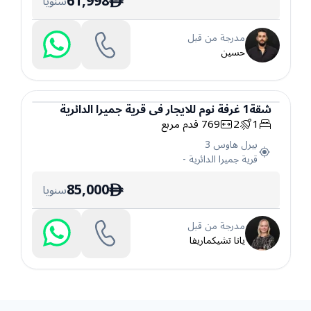
61,998
سنويا
ê
مدرجة من قبل
حسين
شقة
1
غرفة نوم
للايجار
في
قرية جميرا الدائرية
1
2
769
قدم مربع
شقة
بيرل هاوس 3
قرية جميرا الدائرية
-
85,000
سنويا
ê
مدرجة من قبل
يانا تشيكماريفا