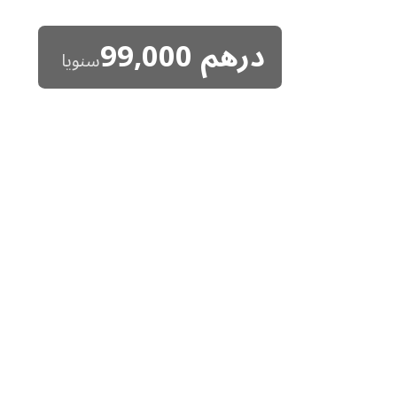
درهم
99,000
سنويا