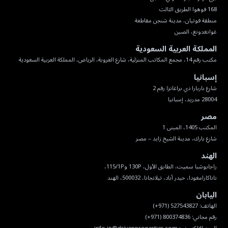
غوانغدونغ، الصين
المملكة العربية السعودية
مكتب رقم 14، مجمع المكاتب المنزلية، شارع العروبة، الرياض، المملكة العربية السعودية
إسبانيا
28004 مدريد، إسبانيا
مصر
شارع بارك، مدينة الشيخ زايد – مصر
الهند
ناناكارامغودا، حيدر أباد، تيلانجانا، 500032، الهند
اليابان