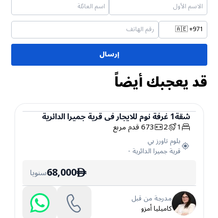
🇦🇪
+971
إرسال
قد يعجبك أيضاً
شقة
1
غرفة نوم
للايجار
في
قرية جميرا الدائرية
1
2
673
قدم مربع
شقة
بلوم تاورز بي
قرية جميرا الدائرية
-
68,000
سنويا
ê
مدرجة من قبل
كاميليا أمزو