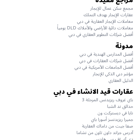
مراجع مفيدة
مجمع سكن عمال للإيجار
عقارات الإيجار بهدف التملك
معاملات الإيجار العقارية في دبي
معاملات دائرة الأراضي والأملاك DLD يومياً
أفضل شركات التطوير العقاري في دبي
مدونة
أفضل المدارس الهندية في دبي
أفضل شركات العقارات في دبي
أفضل الجامعات الأمريكية في دبي
مؤشر دبي الذكي للإيجار
الدليل العقاري
عقارات قيد الانشاء في دبي
باي غروف ريزيدنس المرحلة 3
حدائق ند الشبا
نايا في ديستركت ون
جميرا ريزيدنسز أسورا باي
صفا جيت من داماك العقارية
آدرس جراند داون تاون من نشاما
دي آي إف سي هايتس