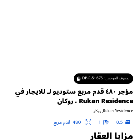
المعرف المرجعي :
DP-R-51675
مؤجر ٤٨٠ قدم مربع ستوديو لـ للايجار في
Rukan Residence ، روكان
Rukan Residence
,
روكان
-
0.5
1
480
قدم مربع
مزايا العقار