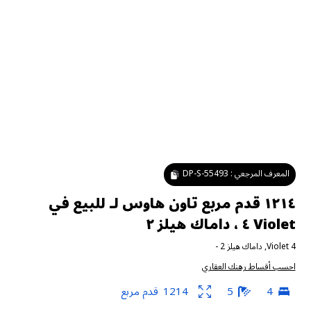
المعرف المرجعي :
DP-S-55493
١٢١٤ قدم مربع تاون هاوس لـ للبيع في
Violet ٤ ، داماك هيلز ٢
Violet 4
,
داماك هيلز 2
-
احسب أقساط رهنك العقاري
4
5
1214
قدم مربع