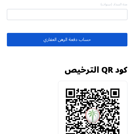
مدة السداد (سنوات)
حساب دفعة الرهن العقاري
كود QR الترخيص