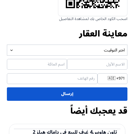
اسحب الكود الخاص بك لمشاهدة التفاصيل
معاينة العقار
اختر التوقيت
🇦🇪
+971
إرسال
قد يعجبك أيضاً
تاون هاوس
4
غرف
للبيع
في
داماك هيلز 2