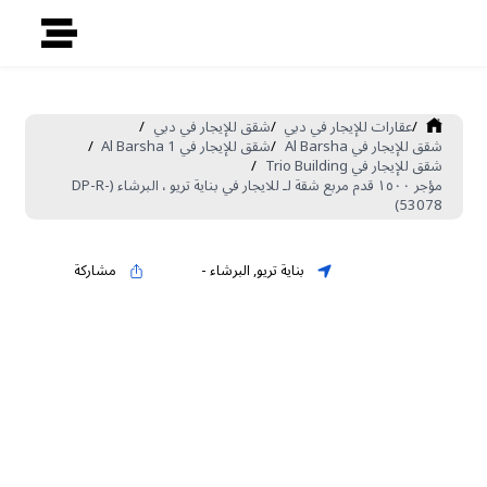
/
عقارات للإيجار في دبي
/
شقق للإيجار في دبي
/
شقق للإيجار في Al Barsha
/
شقق للإيجار في Al Barsha 1
/
شقق للإيجار في Trio Building
/
مؤجر ١٥٠٠ قدم مربع شقة لـ للايجار في بناية تريو ، البرشاء (DP-R-
53078)
بناية تريو
,
البرشاء
-
مشاركة