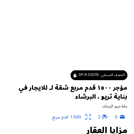
المعرف المرجعي :
DP-R-53078
مؤجر ١٥٠٠ قدم مربع شقة لـ للايجار في
بناية تريو ، البرشاء
بناية تريو
,
البرشاء
-
3
2
1500
قدم مربع
مزايا العقار