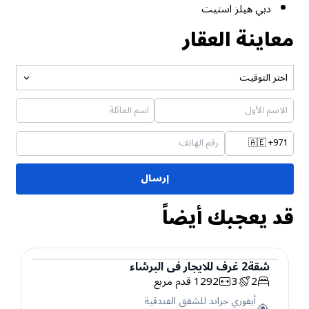
دبي هيلز استيت
معاينة العقار
اختر التوقيت
🇦🇪
+971
إرسال
قد يعجبك أيضاً
شقة
2
غرف
للايجار
في
البرشاء
2
3
1292
قدم مربع
شقة
أيفوري جراند للشقق الفندقية