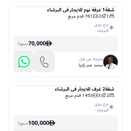
شقة
1
غرفة نوم
للايجار
في
البرشاء
1
2
761
قدم مربع
شقة
برج زيزي
البرشاء
-
70,000
سنويا
ê
مدرجة من قبل
محمد عمر زكريا
شقة
2
غرف
للايجار
في
البرشاء
2
3
1455
قدم مربع
شقة
برج زيزي
البرشاء
-
100,000
سنويا
ê