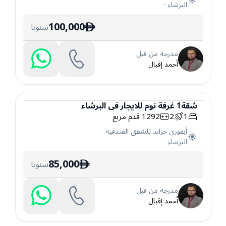
البرشاء
-
100,000
سنويا
ê
مدرجة من قبل
أحمد إقبال
شقة
1
غرفة نوم
للايجار
في
البرشاء
1
2
1292
قدم مربع
شقة
أيفوري جراند للشقق الفندقية
البرشاء
-
85,000
سنويا
ê
مدرجة من قبل
أحمد إقبال