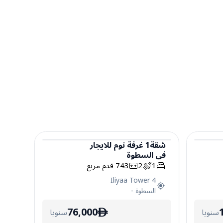
شقة
1
غرفة نوم
للايجار
في
السطوة
شقة
1
2
743
قدم مربع
Iliyaa Tower 4
السطوة
-
76,000
سنويا
سنويا
ê