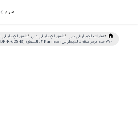
شراء
/
عقارات للإيجار في دبي
/
شقق للإيجار في دبي
/
شقق للإيجار في Al Satwa
٧٧٠ قدم مربع شقة لـ للايجار في Karimian ٣ ، السطوة (DP-R-62843)