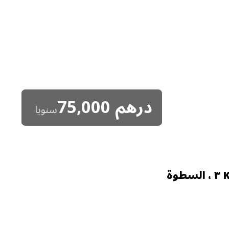
درهم
75,000
سنويا