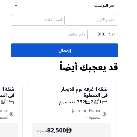
اختر التوقيت
🇦🇪
+971
إرسال
قد يعجبك أيضاً
شقة
1
غرفة نوم
للايجار
شقة
1
غ
في
السطوة
في
الس
شقة
شقة
1
2
752
قدم مربع
1
2
ouse
Jasmine House
السطوة
-
السط
82,500
سنويا
ê