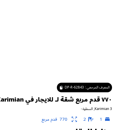
المعرف المرجعي :
DP-R-62843
٧٧٠ قدم مربع شقة لـ للايجار في Karimian ٣ ، السطوة
Karimian 3
,
السطوة
-
1
2
770
قدم مربع