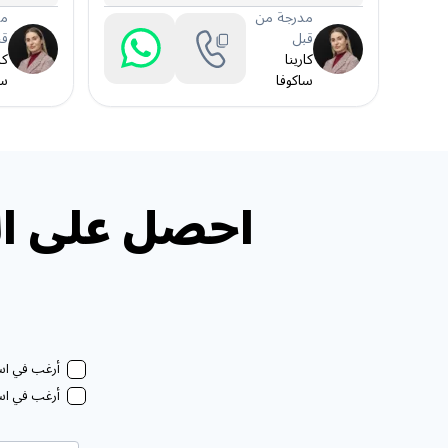
مدرجة من
مد
قبل
قب
كارينا
كا
ساكوفا
سا
احصل على ال
أرغب في استل
أرغب في استل