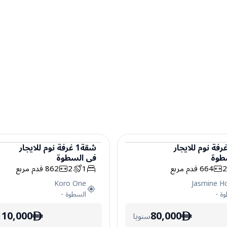
رفة نوم
للايجار
شقة
1
غرفة نوم
للايجار
طوة
في
السطوة
شقة
664
قدم مربع
1
2
862
قدم مربع
Koro One
Jasmine H
وة
-
السطوة
-
110,000
80,000
سنويا
ê
ê