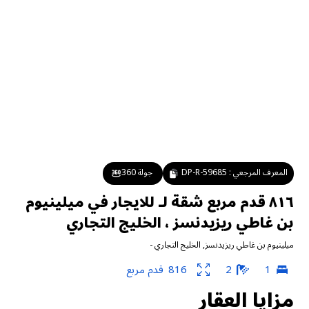
المعرف المرجعي :
DP-R-59685
جولة 360
٨١٦ قدم مربع شقة لـ للايجار في ميلينيوم
بن غاطي ريزيدنسز ، الخليج التجاري
ميلينيوم بن غاطي ريزيدنسز
,
الخليج التجاري
-
1
2
816
قدم مربع
مزايا العقار