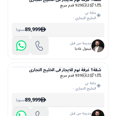
1
2
929
قدم مربع
شقة
بناية بي
الخليج التجاري
-
89,999
سنويا
ê
مدرجة من قبل
ميتول غاديا
شقة
1
غرفة نوم
للايجار
في
الخليج التجاري
1
2
939
قدم مربع
شقة
بناية بي
الخليج التجاري
-
89,999
سنويا
ê
مدرجة من قبل