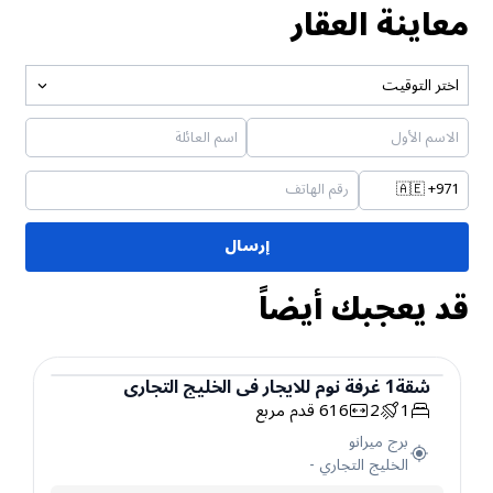
معاينة العقار
اختر التوقيت
🇦🇪
+971
إرسال
قد يعجبك أيضاً
شقة
1
غرفة نوم
للايجار
في
الخليج التجاري
1
2
616
قدم مربع
شقة
برج ميرانو
الخليج التجاري
-