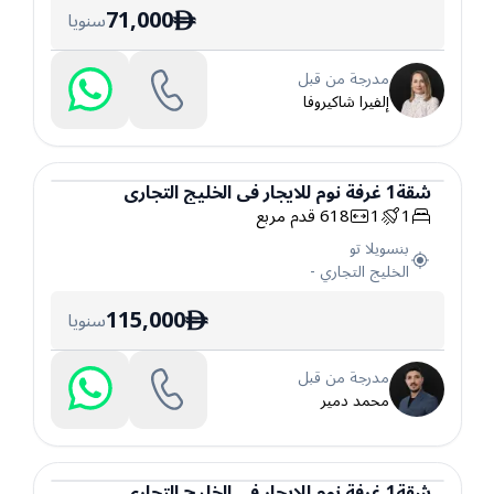
71,000
سنويا
ê
مدرجة من قبل
إلفيرا شاكيروفا
شقة
1
غرفة نوم
للايجار
في
الخليج التجاري
1
1
618
قدم مربع
شقة
بنسويلا تو
الخليج التجاري
-
115,000
سنويا
ê
مدرجة من قبل
محمد دمير
شقة
1
غرفة نوم
للايجار
في
الخليج التجاري