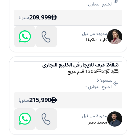
الخليج التجاري
-
209,999
سنويا
ê
مدرجة من قبل
كارينا ساكوفا
شقة
2
غرف
للايجار
في
الخليج التجاري
2
2
1306
قدم مربع
شقة
بننسولا 5
الخليج التجاري
-
215,990
سنويا
ê
مدرجة من قبل
محمد دمير