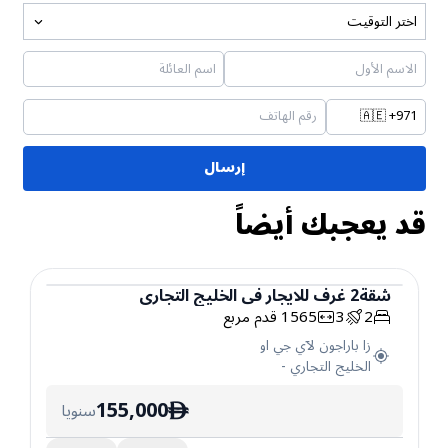
اختر التوقيت
🇦🇪
+971
إرسال
قد يعجبك أيضاً
شقة
2
غرف
للايجار
في
الخليج التجاري
2
3
1565
قدم مربع
شقة
زا باراجون لآي جي او
الخليج التجاري
-
155,000
سنويا
ê