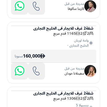
مدرجة من قبل
كارينا ساكوفا
شقة
2
غرف
للايجار
في
الخليج التجاري
2
2
1165
قدم مربع
شقة
واحة اوربان
الخليج التجاري
-
160,000
سنويا
ê
مدرجة من قبل
سفيتلانا خودان
شقة
2
غرف
للايجار
في
الخليج التجاري
2
2
1306
قدم مربع
شقة
بننسولا 5