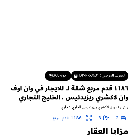
المعرف المرجعي :
DP-R-63631
جولة 360
١١٨٦ قدم مربع شقة لـ للايجار في وان اوف
وان لاكشري ريزيدنيس ، الخليج التجاري
وان اوف وان لاكشري ريزيدنيس
,
الخليج التجاري
-
2
3
1186
قدم مربع
مزايا العقار