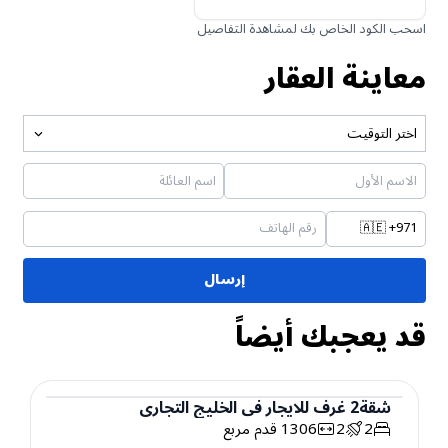
اسحب الكود الخاص بك لمشاهدة التفاصيل
معاينة العقار
اختر التوقيت
🇦🇪
+971
إرسال
قد يعجبك أيضاً
شقة
2
غرف
للايجار
في
الخليج التجاري
2
2
1306
قدم مربع
شقة