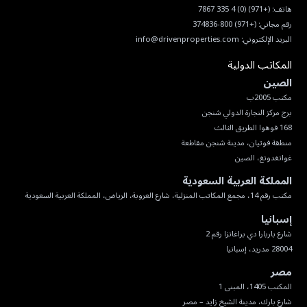
هاتف:
(+971) (0) 4 335 7867
رقم مجاني:
(+971) 800-374836
البريد الإلكتروني:
info@drivenproperties.com
المكاتب الدولية
الصين
غوانغدونغ، الصين
المملكة العربية السعودية
مكتب رقم 14، مجمع المكاتب المنزلية، شارع العروبة، الرياض، المملكة العربية السعودية
إسبانيا
28004 مدريد، إسبانيا
مصر
شارع بارك، مدينة الشيخ زايد – مصر