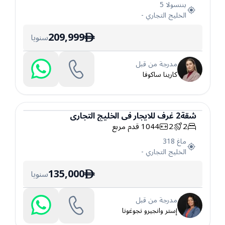
بننسولا 5
الخليج التجاري
-
209,999
سنويا
ê
مدرجة من قبل
كارينا ساكوفا
شقة
2
غرف
للايجار
في
الخليج التجاري
2
2
1044
قدم مربع
شقة
ماغ 318
الخليج التجاري
-
135,000
سنويا
ê
مدرجة من قبل
إستر وانجيرو نجوغونا