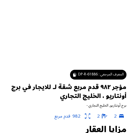
المعرف المرجعي :
DP-R-61886
مؤجر ٩٨٢ قدم مربع شقة لـ للايجار في برج
أونتاريو ، الخليج التجاري
برج أونتاريو
,
الخليج التجاري
-
2
2
982
قدم مربع
مزايا العقار