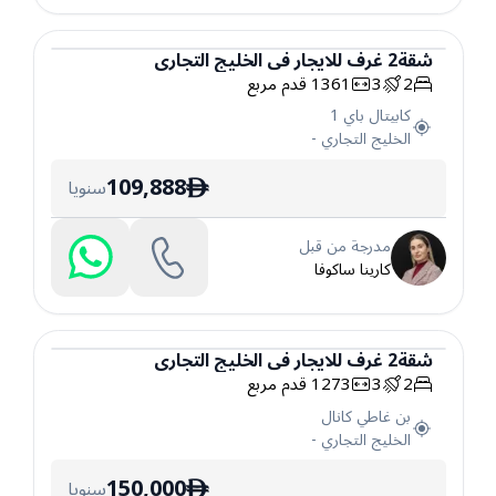
شقة
2
غرف
للايجار
في
الخليج التجاري
2
3
1361
قدم مربع
شقة
كابيتال باي 1
الخليج التجاري
-
109,888
سنويا
ê
مدرجة من قبل
كارينا ساكوفا
شقة
2
غرف
للايجار
في
الخليج التجاري
2
3
1273
قدم مربع
شقة
بن غاطي كانال
الخليج التجاري
-
150,000
سنويا
ê