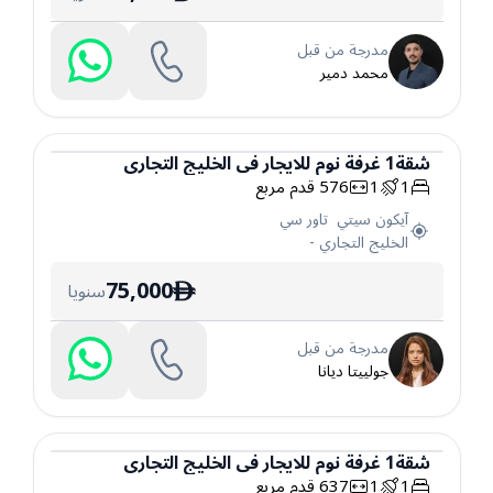
مدرجة من قبل
محمد دمير
شقة
1
غرفة نوم
للايجار
في
الخليج التجاري
1
1
576
قدم مربع
شقة
آيكون سيتي تاور سي
الخليج التجاري
-
75,000
سنويا
ê
مدرجة من قبل
جولييتا ديانا
شقة
1
غرفة نوم
للايجار
في
الخليج التجاري
1
1
637
قدم مربع
شقة