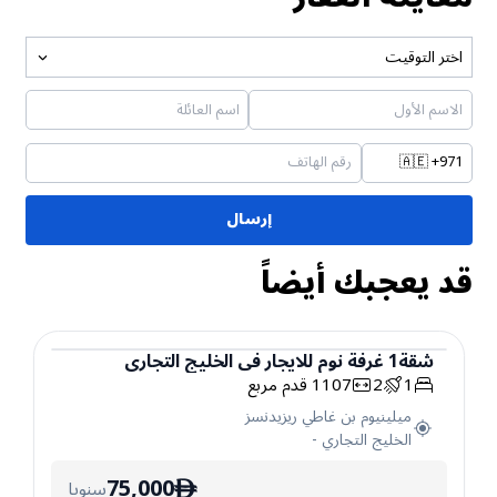
اختر التوقيت
🇦🇪
+971
إرسال
قد يعجبك أيضاً
شقة
1
غرفة نوم
للايجار
في
الخليج التجاري
1
2
1107
قدم مربع
شقة
ميلينيوم بن غاطي ريزيدنسز
الخليج التجاري
-
75,000
سنويا
ê