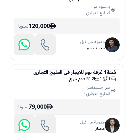
بنسويلا تو
الخليج التجاري
-
120,000
سنويا
ê
مدرجة من قبل
محمد دمير
شقة
1
غرفة نوم
للايجار
في
الخليج التجاري
1
1
512
قدم مربع
شقة
فيرا ريسيدنسز
الخليج التجاري
-
79,000
سنويا
ê
مدرجة من قبل
مختار