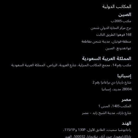
المكاتب الدولية
الصين
غوانغدونغ، الصين
المملكة العربية السعودية
مكتب رقم 14، مجمع المكاتب المنزلية، شارع العروبة، الرياض، المملكة العربية السعودية
إسبانيا
28004 مدريد، إسبانيا
مصر
شارع بارك، مدينة الشيخ زايد – مصر
الهند
ناناكارامغودا، حيدر أباد، تيلانجانا، 500032، الهند