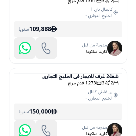
2
3
1361
قدم مربع
شقة
كابيتال باي 1
الخليج التجاري
-
109,888
سنويا
ê
مدرجة من قبل
كارينا ساكوفا
شقة
2
غرف
للايجار
في
الخليج التجاري
2
3
1273
قدم مربع
شقة
بن غاطي كانال
الخليج التجاري
-
150,000
سنويا
ê
مدرجة من قبل
كارينا ساكوفا