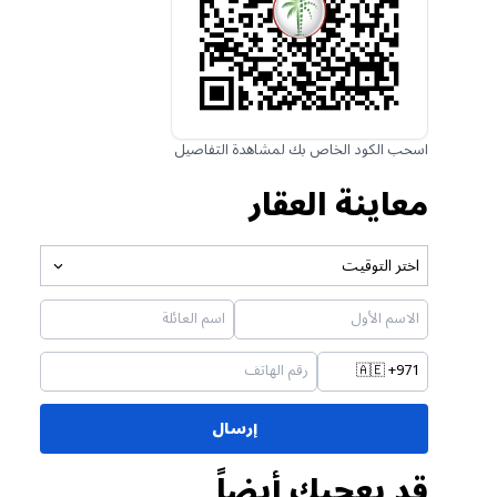
اسحب الكود الخاص بك لمشاهدة التفاصيل
معاينة العقار
اختر التوقيت
🇦🇪
+971
إرسال
قد يعجبك أيضاً