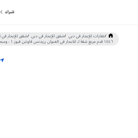
شراء
/
عقارات للإيجار في دبي
/
شقق للإيجار في دبي
/
شقق للإيجار في Downtown Dubai
١٤٤٦ قدم مربع شقة لـ للايجار في العنوان رزيدنس فاونتن فيوز ١ ، وسط مدينة دبي (DP-R-63899)