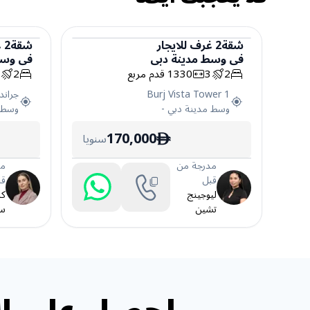
شقة
2
غرف
للايجار
شقة
2
غ
في
وسط مدينة دبي
في
وسط
شقة
شقة
2
3
1330
قدم مربع
2
2
Burj Vista Tower 1
جراند
وسط مدينة دبي
-
وسط 
170,000
سنويا
ê
مدرجة من
مد
قبل
قب
ليوجينج
كا
تشين
سا