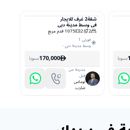
شقة
2
غرف
للايجار
في
وسط مدينة دبي
شقة
2
2
1075
قدم مربع
فورتي 1
وسط مدينة دبي
-
170,000
سنويا
سنويا
ê
مدرجة من
قبل
توماس
شارب