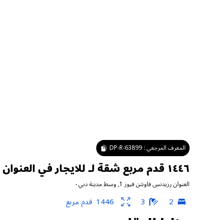
المعرف المرجعي :
DP-R-63899
١٤٤٦ قدم مربع شقة لـ للايجار في العنوان رزيدنس فاونتن فيوز ١ ، وسط مدينة دبي
العنوان رزيدنس فاونتن فيوز 1
,
وسط مدينة دبي
-
2
3
1446
قدم مربع