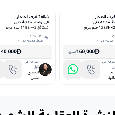
رف
للايجار
شقة
2
غرف
للايجار
 مدينة دبي
في
وسط مدينة دبي
شقة
1283
قدم مربع
2
3
1198
قدم مربع
ي
مون ريف
مدينة دبي
-
وسط مدينة دبي
-
140,000
160,000
سنويا
ê
ê
رجة من
مدرجة من
ل
قبل
رينا
ليوجينج
كوفا
تشين