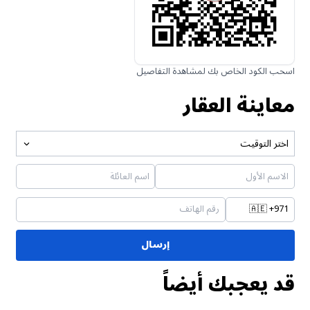
اسحب الكود الخاص بك لمشاهدة التفاصيل
معاينة العقار
اختر التوقيت
🇦🇪
+971
إرسال
قد يعجبك أيضاً