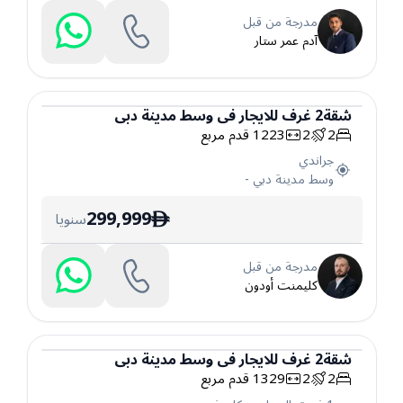
مدرجة من قبل
آدم عمر ستار
شقة
2
غرف
للايجار
في
وسط مدينة دبي
2
2
1223
قدم مربع
شقة
جراندي
وسط مدينة دبي
-
299,999
سنويا
ê
مدرجة من قبل
كليمنت أودون
شقة
2
غرف
للايجار
في
وسط مدينة دبي
2
2
1329
قدم مربع
شقة