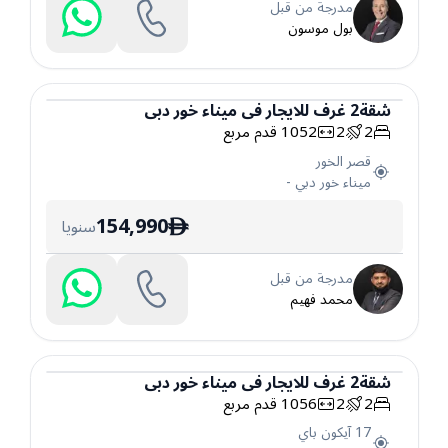
مدرجة من قبل
بول موسون
شقة
2
غرف
للايجار
في
ميناء خور دبي
2
2
1052
قدم مربع
شقة
قصر الخور
ميناء خور دبي
-
154,990
سنويا
ê
مدرجة من قبل
محمد فهيم
شقة
2
غرف
للايجار
في
ميناء خور دبي
2
2
1056
قدم مربع
شقة
17 آيكون باي