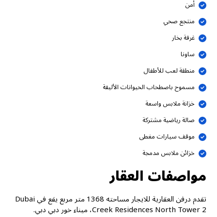
أمن
منتجع صحي
غرفة بخار
ساونا
منطقة لعب للأطفال
مسموح باصطحاب الحيوانات الأليفة
خزانة ملابس واسعة
صالة رياضية مشتركة
موقف سيارات مغطى
خزائن ملابس مدمجة
مواصفات العقار
تقدم درفن العقارية للايجار مساحته 1368 متر مربع يقع في Dubai
Creek Residences North Tower 2، ميناء خور دبي دبي.