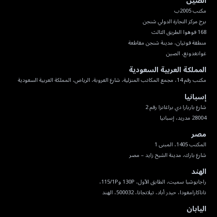
الصين
غوانغدونغ، الصين
المملكة العربية السعودية
مكتب رقم 14، مجمع المكاتب المنزلية، شارع العروبة، الرياض، المملكة العربية السعودية
إسبانيا
28004 مدريد، إسبانيا
مصر
شارع بارك، مدينة الشيخ زايد – مصر
الهند
ناناكارامغودا، حيدر أباد، تيلانجانا، 500032، الهند
اليابان