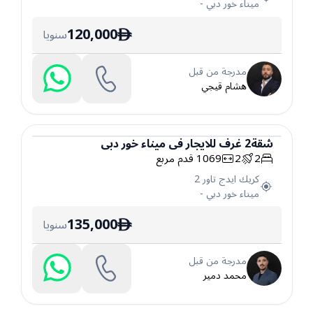
ميناء خور دبي
-
120,000
سنويا
ê
مدرجة من قبل
هشام قيجي
شقة
2
غرف
للايجار
في
ميناء خور دبي
2
2
1069
قدم مربع
شقة
كريك ايدج تاور 2
ميناء خور دبي
-
135,000
سنويا
ê
مدرجة من قبل
محمد دمير