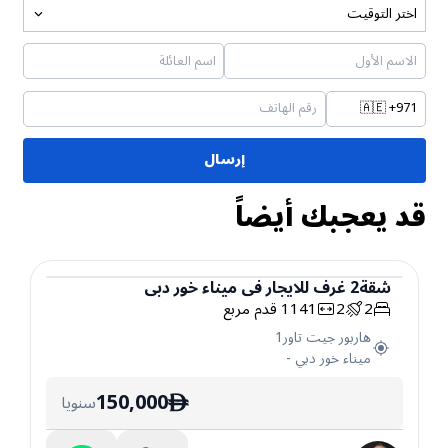
اختر التوقيت
🇦🇪
+971
إرسال
قد يعجبك أيضاً
شقة
2
غرف
للايجار
في
ميناء خور دبي
2
2
1141
قدم مربع
شقة
هاربور جيت تاور1
ميناء خور دبي
-
150,000
سنويا
ê