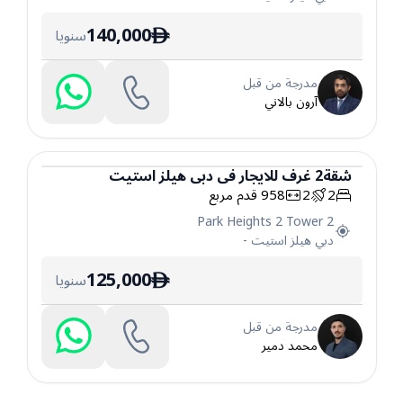
140,000
سنويا
ê
مدرجة من قبل
آرون بالاني
شقة
2
غرف
للايجار
في
دبي هيلز استيت
2
2
958
قدم مربع
شقة
Park Heights 2 Tower 2
دبي هيلز استيت
-
125,000
سنويا
ê
مدرجة من قبل
محمد دمير