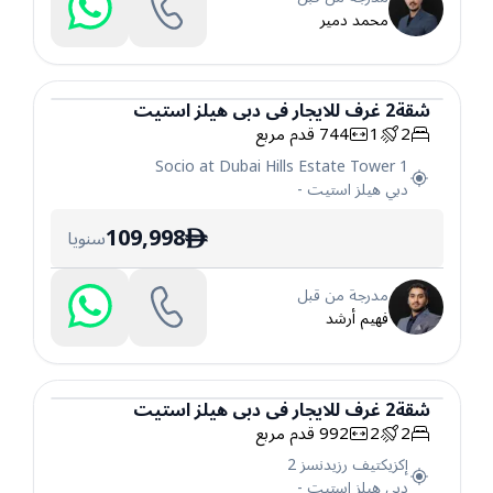
محمد دمير
شقة
2
غرف
للايجار
في
دبي هيلز استيت
2
1
744
قدم مربع
شقة
Socio at Dubai Hills Estate Tower 1
دبي هيلز استيت
-
109,998
سنويا
ê
مدرجة من قبل
فهيم أرشد
شقة
2
غرف
للايجار
في
دبي هيلز استيت
2
2
992
قدم مربع
شقة
إكزيكتيف رزيدنسز 2
دبي هيلز استيت
-