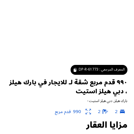
المعرف المرجعي :
DP-R-61773
٩٩٠ قدم مربع شقة لـ للايجار في بارك هيلز
، دبي هيلز استيت
بارك هيلز
,
دبي هيلز استيت
-
2
2
990
قدم مربع
مزايا العقار