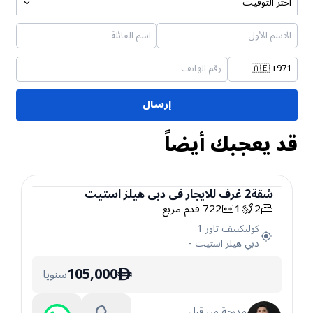
اختر التوقيت
🇦🇪
+971
إرسال
قد يعجبك أيضاً
شقة
2
غرف
للايجار
في
دبي هيلز استيت
2
1
722
قدم مربع
شقة
كوليكتيف تاور 1
دبي هيلز استيت
-
105,000
سنويا
ê
مدرجة من قبل