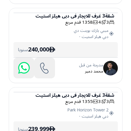
شقة
3
غرف
للايجار
في
دبي هيلز استيت
3
4
1358
قدم مربع
شقة
مبني بارك بوينت دي
دبي هيلز استيت
-
240,000
سنويا
ê
مدرجة من قبل
محمد دمير
شقة
3
غرف
للايجار
في
دبي هيلز استيت
3
3
1355
قدم مربع
شقة
Park Horizon Tower 2
دبي هيلز استيت
-
239,999
سنويا
ê