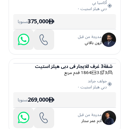
أكاسيا بي
دبي هيلز استيت
-
375,000
سنويا
ê
مدرجة من قبل
آرون بالاني
شقة
3
غرف
للايجار
في
دبي هيلز استيت
3
3
1864
قدم مربع
شقة
جولف جراند
دبي هيلز استيت
-
269,000
سنويا
ê
مدرجة من قبل
آدم عمر ستار