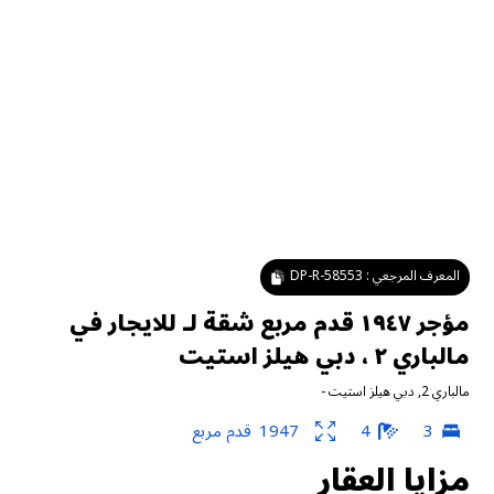
المعرف المرجعي :
DP-R-58553
مؤجر ١٩٤٧ قدم مربع شقة لـ للايجار في
مالباري ٢ ، دبي هيلز استيت
مالباري 2
,
دبي هيلز استيت
-
3
4
1947
قدم مربع
مزايا العقار