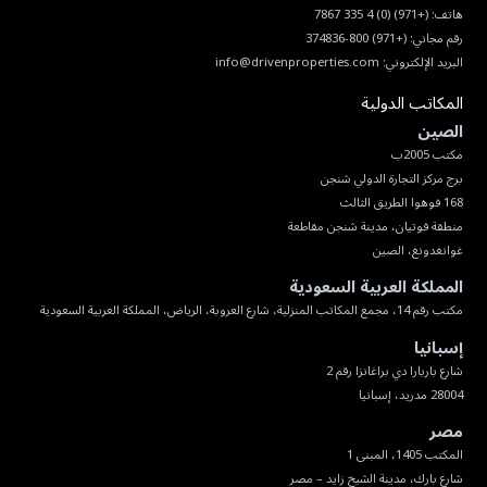
هاتف:
(+971) (0) 4 335 7867
رقم مجاني:
(+971) 800-374836
البريد الإلكتروني:
info@drivenproperties.com
المكاتب الدولية
الصين
غوانغدونغ، الصين
المملكة العربية السعودية
مكتب رقم 14، مجمع المكاتب المنزلية، شارع العروبة، الرياض، المملكة العربية السعودية
إسبانيا
28004 مدريد، إسبانيا
مصر
شارع بارك، مدينة الشيخ زايد – مصر