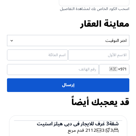
اسحب الكود الخاص بك لمشاهدة التفاصيل
معاينة العقار
اختر التوقيت
🇦🇪
+971
إرسال
قد يعجبك أيضاً
شقة
3
غرف
للايجار
في
دبي هيلز استيت
3
3
2112
قدم مربع
شقة