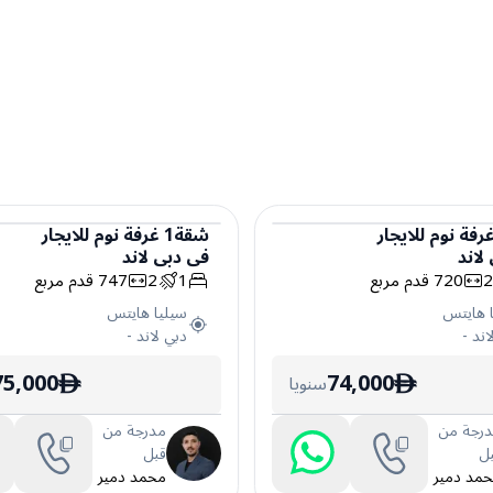
رفة نوم
للايجار
شقة
1
غرفة نوم
للايجار
لاند
في
دبي لاند
شقة
720
قدم مربع
1
2
747
قدم مربع
 هايتس
سيليا هايتس
اند
-
دبي لاند
-
75,000
74,000
سنويا
ê
ê
رجة من
مدرجة من
ل
قبل
مد دمير
محمد دمير