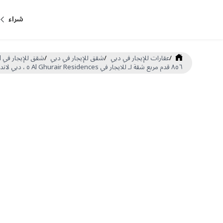
شراء
/
عقارات للإيجار في دبي
/
شقق للإيجار في دبي
/
شقق للإيجار في Dubai Land
٨٥٦ قدم مربع شقة لـ للايجار في Al Ghurair Residences ٥ ، دبي لاند (DP-R-64177)