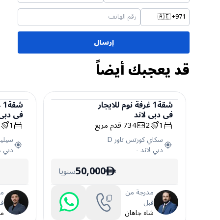
🇦🇪
+971
إرسال
قد يعجبك أيضاً
شقة
1
غرفة نوم
للايجار
شقة
1
غ
في
دبي لاند
في
دبي 
شقة
شقة
1
2
734
قدم مربع
1
2
سكاي كورتس تاور D
سيليا
دبي لاند
-
دبي ل
50,000
سنويا
ê
مدرجة من
مد
قبل
قب
شاه جاهان
مح