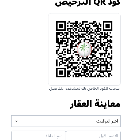
كود QR الترخيص
اسحب الكود الخاص بك لمشاهدة التفاصيل
معاينة العقار
اختر التوقيت