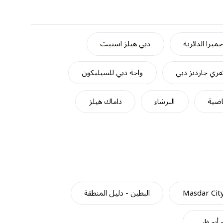
ميرا الدائرية
دبي هيلز استيت
ري جاردنز دبي
واحة دبي للسيليكون
اضية
البرشاء
داماك هيلز
Masdar Cit
البطين - دليل المنطقة
- أبو ظبي