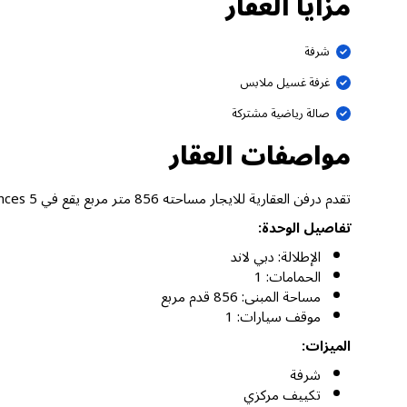
مزايا العقار
شرفة
غرفة غسيل ملابس
صالة رياضية مشتركة
مواصفات العقار
تقدم درفن العقارية للايجار مساحته 856 متر مربع يقع في Al Ghurair Residences 5، دبي لاند دبي.
تفاصيل الوحدة:
الإطلالة: دبي لاند
الحمامات: 1
مساحة المبنى: 856 قدم مربع
موقف سيارات: 1
الميزات:
شرفة
تكييف مركزي