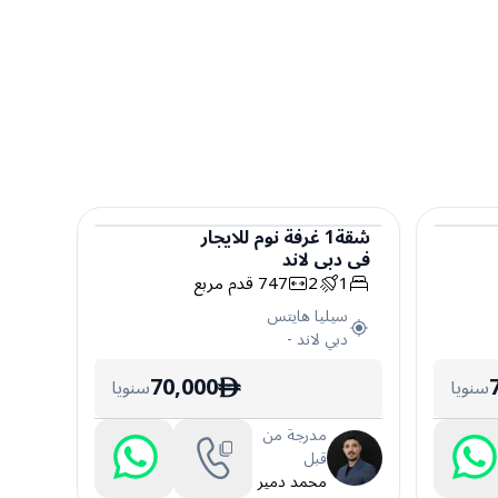
شقة
1
غرفة نوم
للايجار
في
دبي لاند
شقة
1
2
747
قدم مربع
سيليا هايتس
دبي لاند
-
70,000
سنويا
سنويا
ê
مدرجة من
قبل
محمد دمير