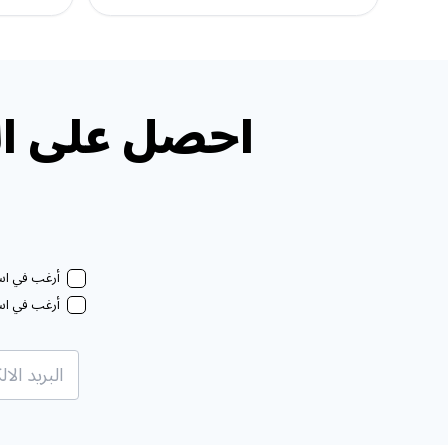
احصل على ال
أرغب في استل
أرغب في استل