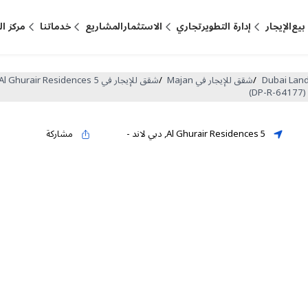
بيع
الإيجار
إدارة التطوير
تجاري
الاستثمار
المشاريع
خدماتنا
مركز ا
/
شقق للإيجار في Majan
/
شقق للإيجار في Al Ghurair Residences 5
Al Ghurair Residences 5
,
دبي لاند
-
مشاركة