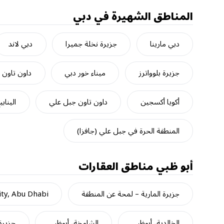
المناطق الشهيرة في دبي
دبي مارينا
جزيرة نخلة جميرا
دبي لاند
جزيرة بلوواترز
ميناء خور دبي
داون تاون 
أكويا أكسجين
داون تاون جبل علي
الينابي
المنطقة الحرة في جبل علي (جافزا)
أبو ظبي
مناطق العقارات
جزيرة المارية – لمحة عن المنطقة
ty, Abu Dhabi
الخالدية، أبوظبي
الشامخة، أبوظبي
جزيرة