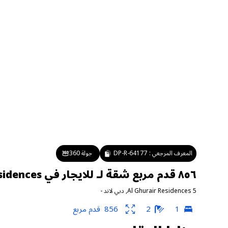
المعرف المرجعي :
DP-R-64177
جولة 360
٨٥٦ قدم مربع شقة لـ للايجار في Al Ghurair Residences ٥ ، دبي لاند
Al Ghurair Residences 5
,
دبي لاند
-
1
2
856
قدم مربع