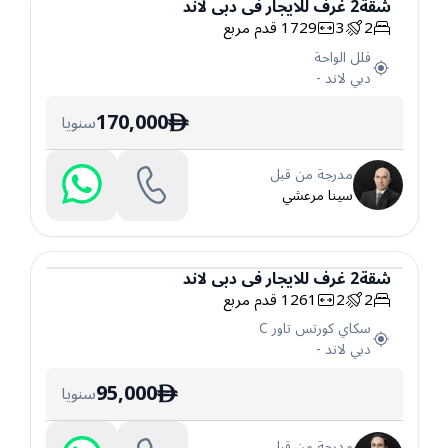
شقة
2
غرف
للايجار
في
دبي لاند
2
3
1729
قدم مربع
شقة
فلل الواحة
دبي لاند
-
170,000
سنويا
ê
مدرجة من قبل
سينا مرعشي
شقة
2
غرف
للايجار
في
دبي لاند
2
2
1261
قدم مربع
شقة
سكاي كورتس تاور C
دبي لاند
-
95,000
سنويا
ê
مدرجة من قبل