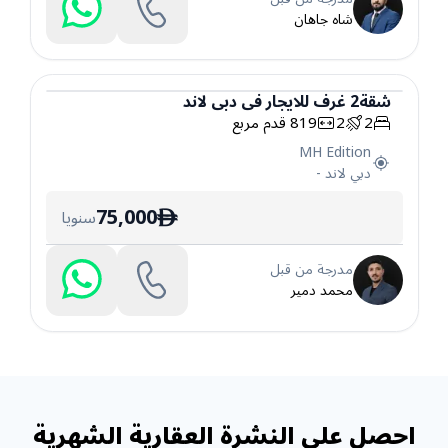
شاه جاهان
شقة
2
غرف
للايجار
في
دبي لاند
2
2
819
قدم مربع
شقة
MH Edition
دبي لاند
-
75,000
سنويا
ê
مدرجة من قبل
محمد دمير
احصل على النشرة العقارية الشهرية