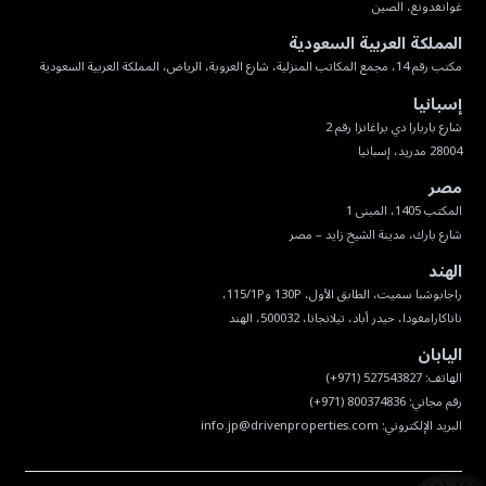
غوانغدونغ، الصين
المملكة العربية السعودية
مكتب رقم 14، مجمع المكاتب المنزلية، شارع العروبة، الرياض، المملكة العربية السعودية
إسبانيا
28004 مدريد، إسبانيا
مصر
شارع بارك، مدينة الشيخ زايد – مصر
الهند
ناناكارامغودا، حيدر أباد، تيلانجانا، 500032، الهند
اليابان
البريد الإلكتروني:
info.jp@drivenproperties.com