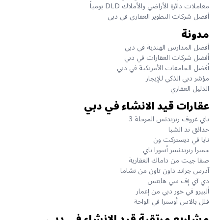
معاملات دائرة الأراضي والأملاك DLD يومياً
أفضل شركات التطوير العقاري في دبي
مدونة
أفضل المدارس الهندية في دبي
أفضل شركات العقارات في دبي
أفضل الجامعات الأمريكية في دبي
مؤشر دبي الذكي للإيجار
الدليل العقاري
عقارات قيد الانشاء في دبي
باي غروف ريزيدنس المرحلة 3
حدائق ند الشبا
نايا في ديستركت ون
جميرا ريزيدنسز أسورا باي
صفا جيت من داماك العقارية
آدرس جراند داون تاون من نشاما
دي آي إف سي هايتس
ألبيرو في خور دبي من إعمار
فلل بالاس أوسترا في الواحة
مشاريع مرتقبة قيد الإنشاء في دبي