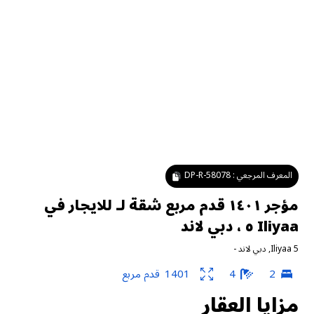
المعرف المرجعي :
DP-R-58078
مؤجر ١٤٠١ قدم مربع شقة لـ للايجار في
Iliyaa ٥ ، دبي لاند
Iliyaa 5
,
دبي لاند
-
2
4
1401
قدم مربع
مزايا العقار