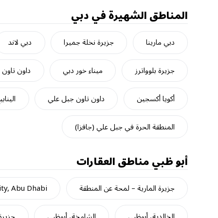
المناطق الشهيرة في دبي
دبي مارينا
جزيرة نخلة جميرا
دبي لاند
جزيرة بلوواترز
ميناء خور دبي
داون تاون 
أكويا أكسجين
داون تاون جبل علي
الينابي
المنطقة الحرة في جبل علي (جافزا)
أبو ظبي
مناطق العقارات
جزيرة المارية – لمحة عن المنطقة
ty, Abu Dhabi
الخالدية، أبوظبي
الشامخة، أبوظبي
جزيرة