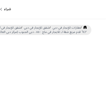
شراء
/
عقارات للإيجار في دبي
/
شقق للإيجار في دبي
/
شقق للإيجار في Dubai South Dubai World Central
٦٤٢ قدم مربع شقة لـ للايجار في ماج ٥٥٠ ، دبي الجنوب (مركز دبي العالمي) (DP-R-53550)