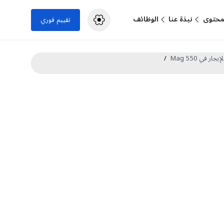
لمحتوى
نبذة عنا
الوظائف
تقييم فوري
ار في Mag 550
/