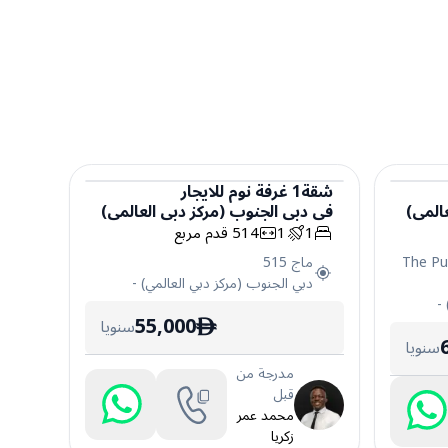
شقة
1
غرفة نوم
للايجار
المي)
في
دبي الجنوب (مركز دبي العالمي)
شقة
1
1
514
قدم مربع
The Pu
ماج 515
دبي الجنوب (مركز دبي العالمي)
-
-
55,000
سنويا
ê
سنويا
مدرجة من
قبل
محمد عمر
زكريا