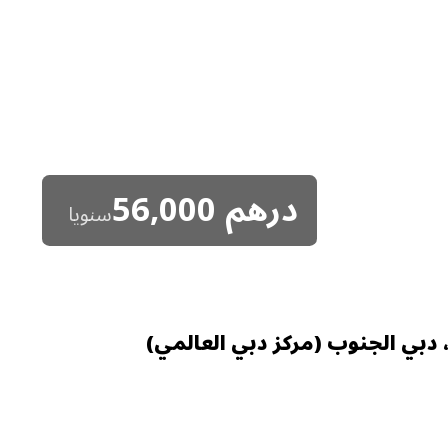
درهم
56,000
سنويا