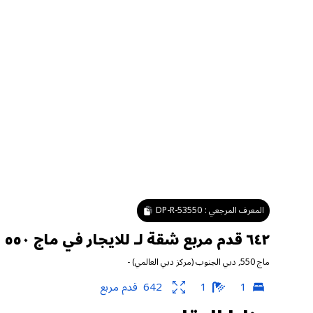
المعرف المرجعي :
DP-R-53550
٦٤٢ قدم مربع شقة لـ للايجار في ماج ٥٥٠ ، دبي الجنوب (مركز دبي العالمي)
ماج 550
,
دبي الجنوب (مركز دبي العالمي)
-
1
1
642
قدم مربع