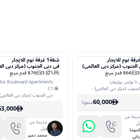
رفة نوم
للايجار
شقة
1
غرفة نوم
للايجار
الجنوب (مركز دبي العالمي)
في
دبي الجنوب (مركز دبي الع
شقة
866
قدم مربع
1
3
876
قدم مربع
ا بولس بوليفارد
lse Boulevard Apartments
لجنوب (مركز دبي العالمي)
-
C1
دبي الجنوب (مركز دبي العالمي)
60,000
سنويا
ê
63,000
ê
رجة من
مدرجة من
ل
قبل
سوما
محمد دمير
راني