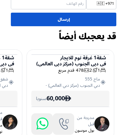
🇦🇪
+971
إرسال
قد يعجبك أيضاً
شقة
1
غرفة نوم
للايجار
شقة
1
غ
في
دبي الجنوب (مركز دبي العالمي)
في
دبي 
شقة
شقة
1
2
478
قدم مربع
1
3
ماج 555
شقق ذ
دبي الجنوب (مركز دبي العالمي)
-
دبي ا
60,000
سنويا
ê
مد
مدرجة من
قب
قبل
ما
بول موسون
نو