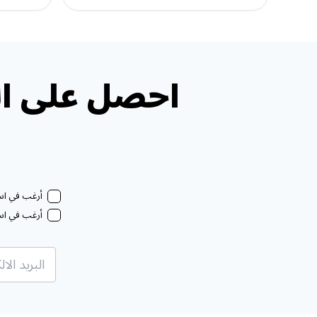
احصل على ال
أرغب في استل
أرغب في استل