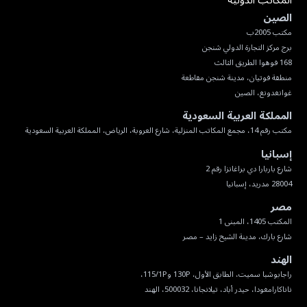
المكاتب الدولية
الصين
غوانغدونغ، الصين
المملكة العربية السعودية
مكتب رقم 14، مجمع المكاتب المنزلية، شارع العروبة، الرياض، المملكة العربية السعودية
إسبانيا
28004 مدريد، إسبانيا
مصر
شارع بارك، مدينة الشيخ زايد – مصر
الهند
ناناكارامغودا، حيدر أباد، تيلانجانا، 500032، الهند