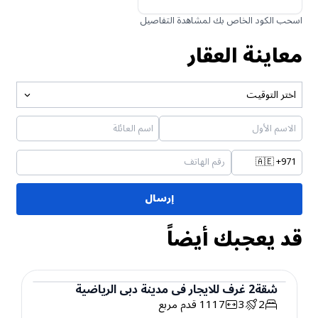
اسحب الكود الخاص بك لمشاهدة التفاصيل
معاينة العقار
اختر التوقيت
🇦🇪
+971
إرسال
قد يعجبك أيضاً
شقة
2
غرف
للايجار
في
مدينة دبي الرياضية
2
3
1117
قدم مربع
شقة