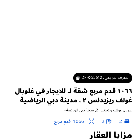
المعرف المرجعي :
DP-R-55612
١٠٦٦ قدم مربع شقة لـ للايجار في غلوبال
غولف ريزيدنس ٢ ، مدينة دبي الرياضية
غلوبال غولف ريزيدنس 2
,
مدينة دبي الرياضية
-
2
2
1066
قدم مربع
مزايا العقار