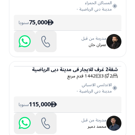
المساكن الحمراء
مدينة دبي الرياضية
-
75,000
سنويا
ê
مدرجة من قبل
عمران خان
شقة
2
غرف
للايجار
في
مدينة دبي الرياضية
2
3
1442
قدم مربع
شقة
الاندلسي الاسباني
مدينة دبي الرياضية
-
115,000
سنويا
ê
مدرجة من قبل
محمد دمير