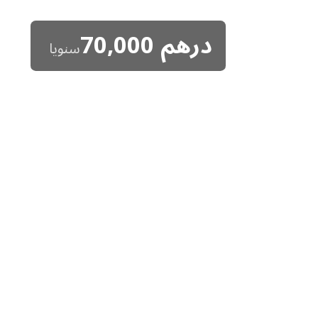
درهم
70,000
سنويا