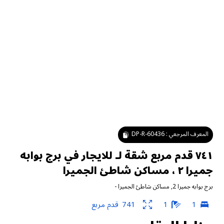
المعرف المرجعي :
DP-R-60436
٧٤١ قدم مربع شقة لـ للايجار في برج بوابه
جميرا ٢ ، مساكن شاطئ الجميرا
برج بوابه جميرا 2
,
مساكن شاطئ الجميرا
-
1
1
741
قدم مربع