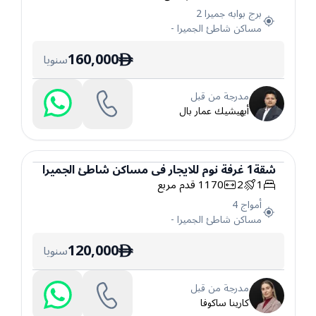
برج بوابه جميرا 2
مساكن شاطئ الجميرا
-
160,000
سنويا
ê
مدرجة من قبل
أبهيشيك عمار بال
شقة
1
غرفة نوم
للايجار
في
مساكن شاطئ الجميرا
1
2
1170
قدم مربع
شقة
أمواج 4
مساكن شاطئ الجميرا
-
120,000
سنويا
ê
مدرجة من قبل
كارينا ساكوفا