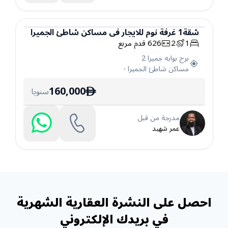
شقة
1
غرفة نوم
للايجار
في
مساكن شاطئ الجميرا
1
2
626
قدم مربع
شقة
برج بوابه جميرا 2
مساكن شاطئ الجميرا
-
160,000
سنويا
ê
مدرجة من قبل
عمر شهيد
احصل على النشرة العقارية الشهرية
في بريدك الإلكتروني