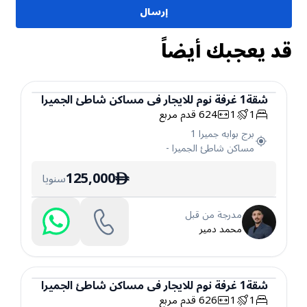
إرسال
قد يعجبك أيضاً
شقة
1
غرفة نوم
للايجار
في
مساكن شاطئ الجميرا
1
1
624
قدم مربع
شقة
برج بوابه جميرا 1
مساكن شاطئ الجميرا
-
125,000
سنويا
ê
مدرجة من قبل
محمد دمير
شقة
1
غرفة نوم
للايجار
في
مساكن شاطئ الجميرا
1
1
626
قدم مربع
شقة