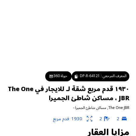
المعرف المرجعي :
DP-R-64121
جولة 360
١٩٣٠ قدم مربع شقة لـ للايجار في The One
JBR ، مساكن شاطئ الجميرا
The One JBR
,
مساكن شاطئ الجميرا
-
2
2
1930
قدم مربع
مزايا العقار