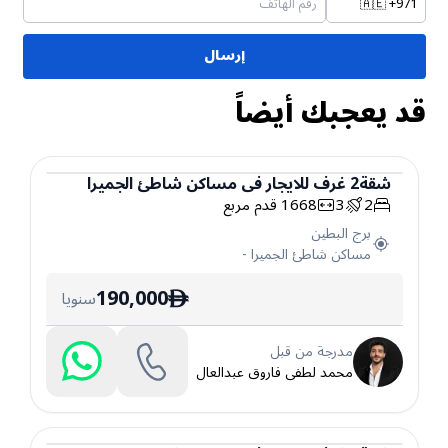
🇦🇪
+971
إرسال
قد يعجبك أيضاً
شقة
2
غرف
للايجار
في
مساكن شاطئ الجميرا
2
3
1668
قدم مربع
شقة
برج البطين
مساكن شاطئ الجميرا
-
190,000
سنويا
ê
مدرجة من قبل
محمد لطفى فاروق عبدالعال