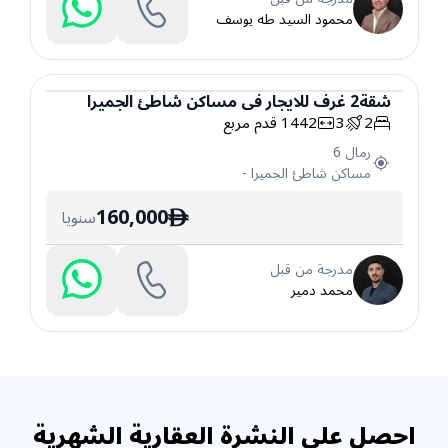
محمود السيد طه يوسف
شقة
2
غرف
للايجار
في
مساكن شاطئ الجميرا
2
3
1442
قدم مربع
شقة
رمال 6
مساكن شاطئ الجميرا
-
160,000
سنويا
ê
مدرجة من قبل
محمد دمير
احصل على النشرة العقارية الشهرية