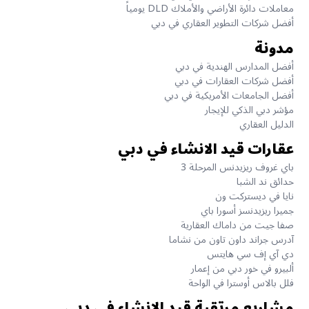
معاملات دائرة الأراضي والأملاك DLD يومياً
أفضل شركات التطوير العقاري في دبي
مدونة
أفضل المدارس الهندية في دبي
أفضل شركات العقارات في دبي
أفضل الجامعات الأمريكية في دبي
مؤشر دبي الذكي للإيجار
الدليل العقاري
عقارات قيد الانشاء في دبي
باي غروف ريزيدنس المرحلة 3
حدائق ند الشبا
نايا في ديستركت ون
جميرا ريزيدنسز أسورا باي
صفا جيت من داماك العقارية
آدرس جراند داون تاون من نشاما
دي آي إف سي هايتس
ألبيرو في خور دبي من إعمار
فلل بالاس أوسترا في الواحة
مشاريع مرتقبة قيد الإنشاء في دبي