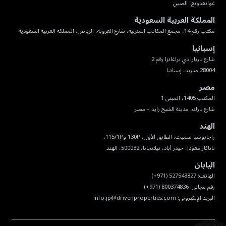
غوانغدونغ، الصين
المملكة العربية السعودية
مكتب رقم 14، مجمع المكاتب المنزلية، شارع العروبة، الرياض، المملكة العربية السعودية
إسبانيا
28004 مدريد، إسبانيا
مصر
شارع بارك، مدينة الشيخ زايد – مصر
الهند
ناناكارامغودا، حيدر أباد، تيلانجانا، 500032، الهند
اليابان
البريد الإلكتروني:
info.jp@drivenproperties.com