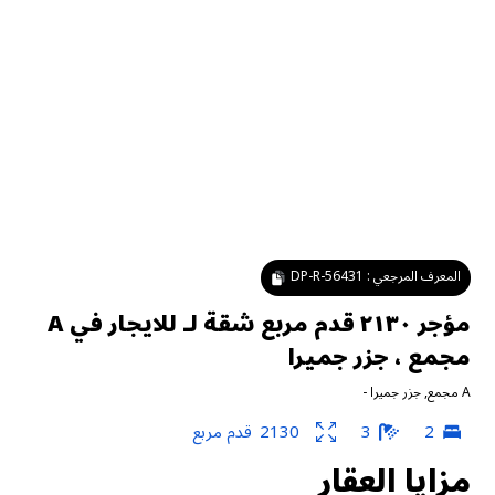
المعرف المرجعي :
DP-R-56431
مؤجر ٢١٣٠ قدم مربع شقة لـ للايجار في A
مجمع ، جزر جميرا
A مجمع
,
جزر جميرا
-
2
3
2130
قدم مربع
مزايا العقار