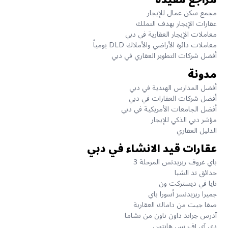
مراجع مفيدة
مجمع سكن عمال للإيجار
عقارات الإيجار بهدف التملك
معاملات الإيجار العقارية في دبي
معاملات دائرة الأراضي والأملاك DLD يومياً
أفضل شركات التطوير العقاري في دبي
مدونة
أفضل المدارس الهندية في دبي
أفضل شركات العقارات في دبي
أفضل الجامعات الأمريكية في دبي
مؤشر دبي الذكي للإيجار
الدليل العقاري
عقارات قيد الانشاء في دبي
باي غروف ريزيدنس المرحلة 3
حدائق ند الشبا
نايا في ديستركت ون
جميرا ريزيدنسز أسورا باي
صفا جيت من داماك العقارية
آدرس جراند داون تاون من نشاما
دي آي إف سي هايتس