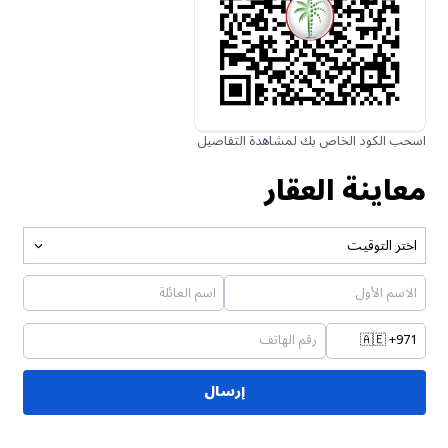
اسحب الكود الخاص بك لمشاهدة التفاصيل
معاينة العقار
اختر التوقيت
🇦🇪
+971
إرسال