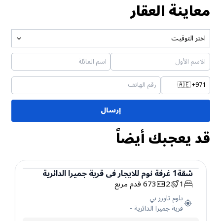
معاينة العقار
اختر التوقيت
🇦🇪
+971
إرسال
قد يعجبك أيضاً
شقة
1
غرفة نوم
للايجار
في
قرية جميرا الدائرية
1
2
673
قدم مربع
شقة
بلوم تاورز بي
قرية جميرا الدائرية
-