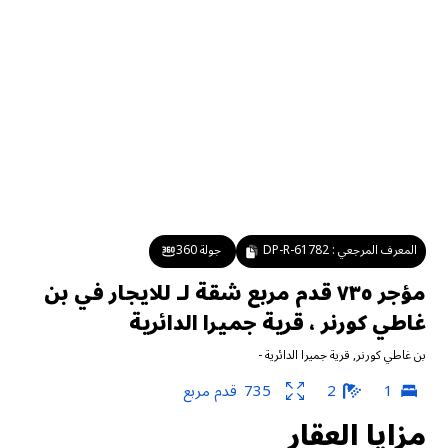
المعرف المرجعي :
DP-R-61782
جولة 360
مؤجر ٧٣٥ قدم مربع شقة لـ للايجار في بن
غاطي كورنر ، قرية جميرا الدائرية
بن غاطي كورنر
,
قرية جميرا الدائرية
-
1
2
735
قدم مربع
مزايا العقار