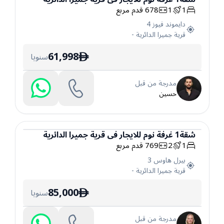
1
1
678
قدم مربع
شقة
دايموند فيوز 4
قرية جميرا الدائرية
-
61,998
سنويا
ê
مدرجة من قبل
حسين
شقة
1
غرفة نوم
للايجار
في
قرية جميرا الدائرية
1
2
769
قدم مربع
شقة
بيرل هاوس 3
قرية جميرا الدائرية
-
85,000
سنويا
ê
مدرجة من قبل