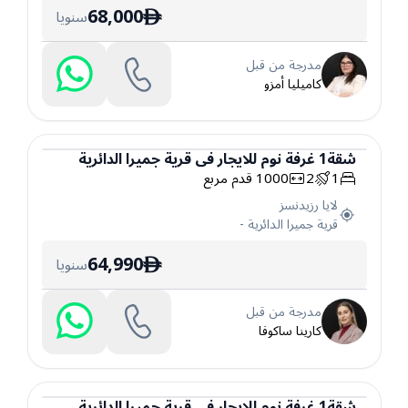
68,000
سنويا
ê
مدرجة من قبل
كاميليا أمزو
شقة
1
غرفة نوم
للايجار
في
قرية جميرا الدائرية
1
2
1000
قدم مربع
شقة
لايا رزيدنسز
قرية جميرا الدائرية
-
64,990
سنويا
ê
مدرجة من قبل
كارينا ساكوفا
شقة
1
غرفة نوم
للايجار
في
قرية جميرا الدائرية