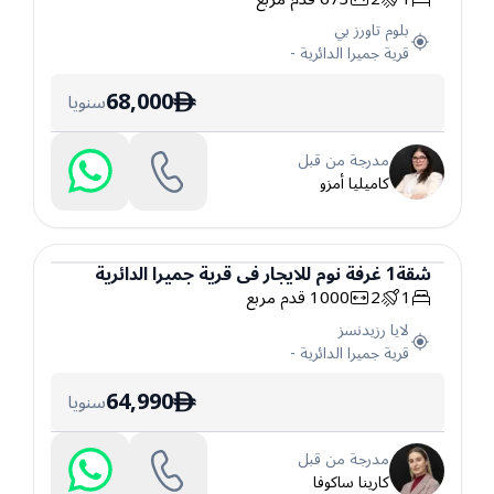
بلوم تاورز بي
قرية جميرا الدائرية
-
68,000
سنويا
ê
مدرجة من قبل
كاميليا أمزو
شقة
1
غرفة نوم
للايجار
في
قرية جميرا الدائرية
1
2
1000
قدم مربع
شقة
لايا رزيدنسز
قرية جميرا الدائرية
-
64,990
سنويا
ê
مدرجة من قبل
كارينا ساكوفا