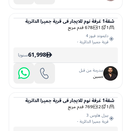
شقة
1
غرفة نوم
للايجار
في
قرية جميرا الدائرية
1
1
678
قدم مربع
شقة
دايموند فيوز 4
قرية جميرا الدائرية
-
61,998
سنويا
ê
مدرجة من قبل
حسين
شقة
1
غرفة نوم
للايجار
في
قرية جميرا الدائرية
1
2
769
قدم مربع
شقة
بيرل هاوس 3
قرية جميرا الدائرية
-