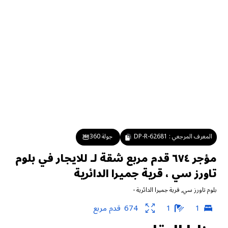
المعرف المرجعي :
DP-R-62681
جولة 360
مؤجر ٦٧٤ قدم مربع شقة لـ للايجار في بلوم
تاورز سي ، قرية جميرا الدائرية
بلوم تاورز سي
,
قرية جميرا الدائرية
-
1
1
674
قدم مربع