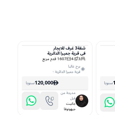
شقة
3
غرف
للايجار
في
قرية جميرا الدائرية
شقة
3
4
1607
قدم مربع
برج غاليا
قرية جميرا الدائرية
-
120,000
سنويا
سنويا
ê
مدرجة من
قبل
جانيت
جيهونوفا