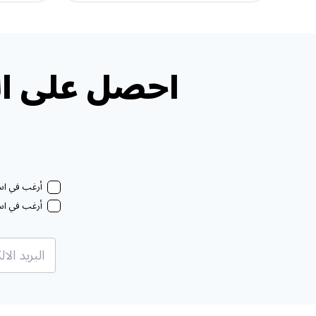
احصل على ال
أرغب في استل
أرغب في استل