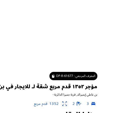
المعرف المرجعي :
DP-R-61677
مؤجر ١٣٥٢ قدم مربع شقة لـ للايجار في بن غاطي إيميرالد ، قرية جميرا الدائرية
بن غاطي إيميرالد
,
قرية جميرا الدائرية
-
3
2
1352
قدم مربع