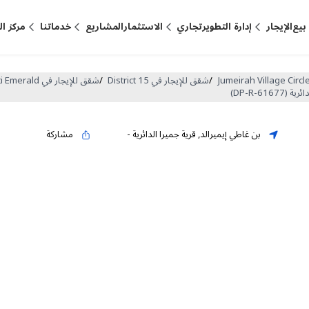
بيع
الإيجار
إدارة التطوير
تجاري
الاستثمار
المشاريع
خدماتنا
مركز ا
/
شقق للإيجار في District 15
/
شقق للإيجار في Binghatti Emerald
بن غاطي إيميرالد
,
قرية جميرا الدائرية
-
مشاركة