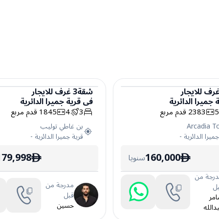
رف
للايجار
شقة
3
غرف
للايجار
 جميرا الدائرية
في
قرية جميرا الدائرية
شقة
2383
قدم مربع
3
4
1845
قدم مربع
Arcadia T
بن غاطي توليب
ميرا الدائرية
-
قرية جميرا الدائرية
-
179,998
160,000
سنويا
ê
ê
رجة من
مدرجة من
ل
قبل
مر
حسين
دالله