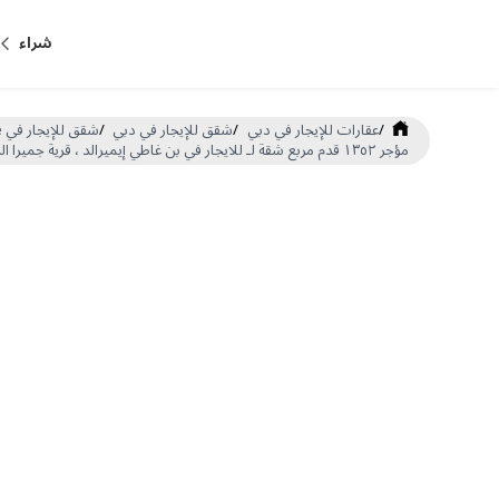
شراء
/
عقارات للإيجار في دبي
/
شقق للإيجار في دبي
/
شقق للإيجار في Jumeirah Village Circle
مؤجر ١٣٥٢ قدم مربع شقة لـ للايجار في بن غاطي إيميرالد ، قرية جميرا الدائرية (DP-R-61677)