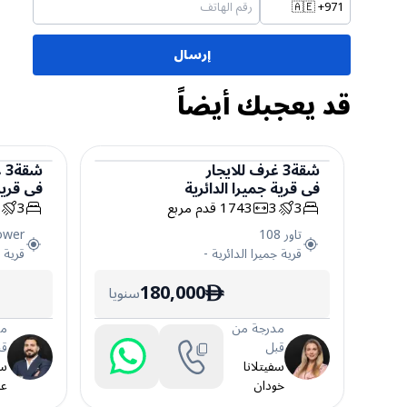
🇦🇪
+971
إرسال
قد يعجبك أيضاً
شقة
3
غرف
للايجار
شقة
3
غ
في
قرية جميرا الدائرية
في
قرية
شقة
شقة
3
3
1743
قدم مربع
3
5
تاور 108‎
ower
قرية جميرا الدائرية
-
قرية ج
180,000
سنويا
ê
مدرجة من
مد
قبل
قب
سفيتلانا
سا
خودان
عب