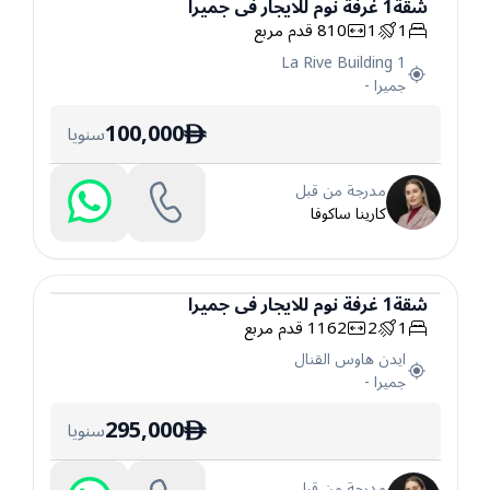
شقة
1
غرفة نوم
للايجار
في
جميرا
1
1
810
قدم مربع
شقة
La Rive Building 1
جميرا
-
100,000
سنويا
ê
مدرجة من قبل
كارينا ساكوفا
شقة
1
غرفة نوم
للايجار
في
جميرا
1
2
1162
قدم مربع
شقة
ايدن هاوس القنال
جميرا
-
295,000
سنويا
ê
مدرجة من قبل