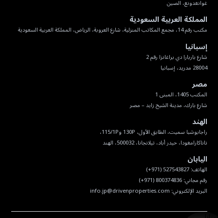
غوانغدونغ، الصين
المملكة العربية السعودية
مكتب رقم 14، مجمع المكاتب المنزلية، شارع العروبة، الرياض، المملكة العربية السعودية
إسبانيا
28004 مدريد، إسبانيا
مصر
شارع بارك، مدينة الشيخ زايد – مصر
الهند
ناناكارامغودا، حيدر أباد، تيلانجانا، 500032، الهند
اليابان
البريد الإلكتروني:
info.jp@drivenproperties.com