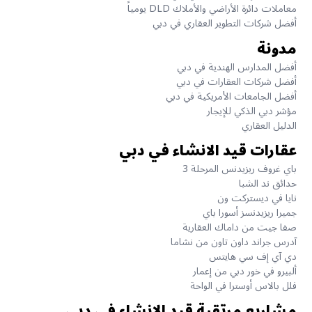
معاملات دائرة الأراضي والأملاك DLD يومياً
أفضل شركات التطوير العقاري في دبي
مدونة
أفضل المدارس الهندية في دبي
أفضل شركات العقارات في دبي
أفضل الجامعات الأمريكية في دبي
مؤشر دبي الذكي للإيجار
الدليل العقاري
عقارات قيد الانشاء في دبي
باي غروف ريزيدنس المرحلة 3
حدائق ند الشبا
نايا في ديستركت ون
جميرا ريزيدنسز أسورا باي
صفا جيت من داماك العقارية
آدرس جراند داون تاون من نشاما
دي آي إف سي هايتس
ألبيرو في خور دبي من إعمار
فلل بالاس أوسترا في الواحة
مشاريع مرتقبة قيد الإنشاء في دبي