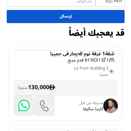
🇦🇪
+971
إرسال
قد يعجبك أيضاً
شقة
1
غرفة نوم
للايجار
في
جميرا
1
1
815
قدم مربع
شقة
Le Pont Building 3
جميرا
-
130,000
سنويا
ê
مدرجة من قبل
كارينا ساكوفا