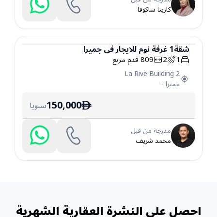
كارينا ساكوفا
شقة
1
غرفة نوم
للايجار
في
جميرا
1
2
809
قدم مربع
شقة
La Rive Building 2
جميرا
-
150,000
سنويا
ê
مدرجة من قبل
محمد شريف
احصل على النشرة العقارية الشهرية