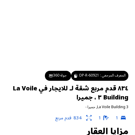
المعرف المرجعي :
DP-R-60921
جولة 360
٨٣٤ قدم مربع شقة لـ للايجار في La Voile
Building ٣ ، جميرا
La Voile Building 3
,
جميرا
-
1
1
834
قدم مربع
مزايا العقار