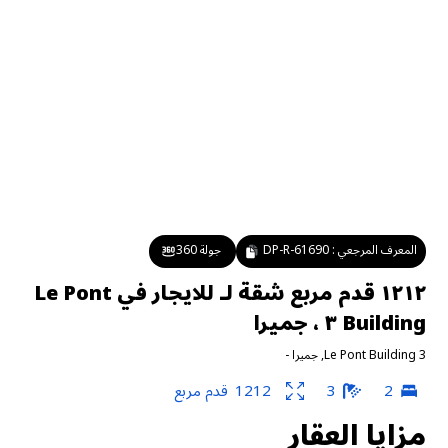
المعرف المرجعي :
DP-R-61690
جولة 360
١٢١٢ قدم مربع شقة لـ للايجار في Le Pont
Building ٣ ، جميرا
Le Pont Building 3
,
جميرا
-
2
3
1212
قدم مربع
مزايا العقار