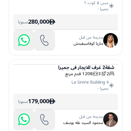
مبنى لا كوت 1
جميرا
-
280,000
سنويا
ê
مدرجة من قبل
ماريا كوفاسيفيتش
شقة
2
غرف
للايجار
في
جميرا
2
3
1208
قدم مربع
شقة
La Sirene Building 4
جميرا
-
179,000
سنويا
ê
مدرجة من قبل
محمود السيد طه يوسف