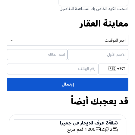
اسحب الكود الخاص بك لمشاهدة التفاصيل
معاينة العقار
اختر التوقيت
🇦🇪
+971
إرسال
قد يعجبك أيضاً
شقة
2
غرف
للايجار
في
جميرا
2
2
1206
قدم مربع
شقة