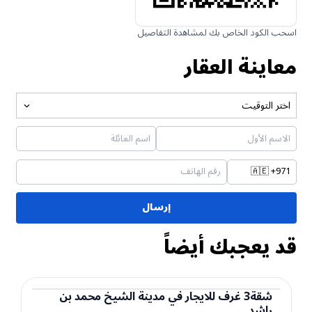
اسحب الكود الخاص بك لمشاهدة التفاصيل
معاينة العقار
اختر التوقيت
🇦🇪
+971
إرسال
قد يعجبك أيضاً
شقة
3
غرف
للايجار
في
مدينة الشيخ محمد بن
راشد
شقة