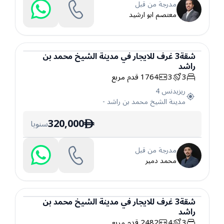
مدرجة من قبل
معتصم ابو ارشيد
شقة
3
غرف
للايجار
في
مدينة الشيخ محمد بن
راشد
شقة
3
3
1764
قدم مربع
ريزيدنس 4
مدينة الشيخ محمد بن راشد
-
320,000
سنويا
ê
مدرجة من قبل
محمد دمير
شقة
3
غرف
للايجار
في
مدينة الشيخ محمد بن
راشد
شقة
3
4
2482
قدم مربع