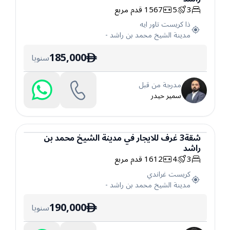
3
5
1567
قدم مربع
ذا كريست تاور ايه
مدينة الشيخ محمد بن راشد
-
185,000
سنويا
ê
مدرجة من قبل
سمير حيدر
شقة
3
غرف
للايجار
في
مدينة الشيخ محمد بن
راشد
شقة
3
4
1612
قدم مربع
كريست غراندي
مدينة الشيخ محمد بن راشد
-
190,000
سنويا
ê