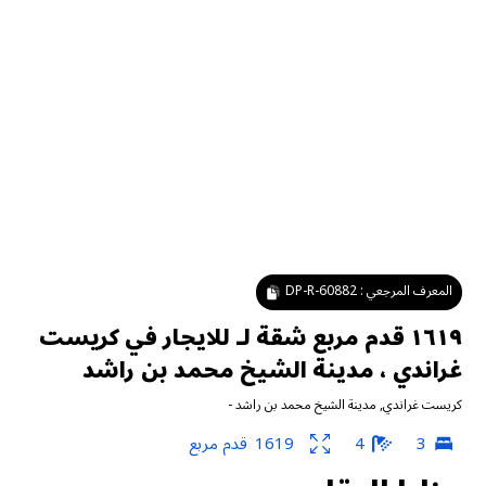
المعرف المرجعي :
DP-R-60882
١٦١٩ قدم مربع شقة لـ للايجار في كريست
غراندي ، مدينة الشيخ محمد بن راشد
كريست غراندي
,
مدينة الشيخ محمد بن راشد
-
3
4
1619
قدم مربع