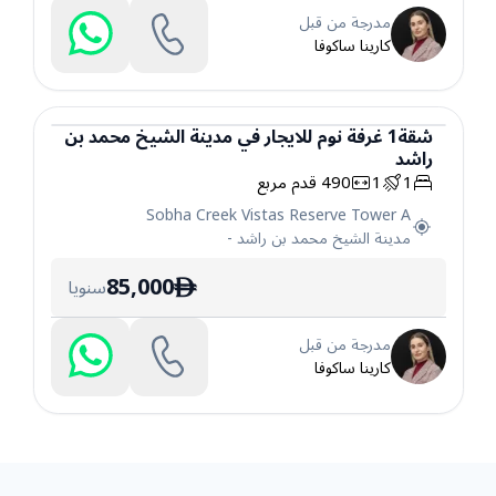
مدرجة من قبل
كارينا ساكوفا
شقة
1
غرفة نوم
للايجار
في
مدينة الشيخ محمد بن
راشد
شقة
1
1
490
قدم مربع
Sobha Creek Vistas Reserve Tower A
مدينة الشيخ محمد بن راشد
-
85,000
سنويا
ê
مدرجة من قبل
كارينا ساكوفا