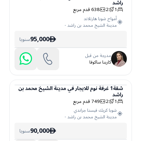
راشد
شقة
1
2
638
قدم مربع
أمواج شوبا هارتلاند
مدينة الشيخ محمد بن راشد
-
95,000
سنويا
ê
مدرجة من قبل
كارينا ساكوفا
شقة
1
غرفة نوم
للايجار
في
مدينة الشيخ محمد بن
راشد
شقة
1
2
749
قدم مربع
شوبا كريك فيستا جراندي
مدينة الشيخ محمد بن راشد
-
90,000
سنويا
ê