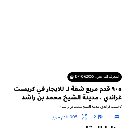
المعرف المرجعي :
DP-R-62055
٩٠٥ قدم مربع شقة لـ للايجار في كريست
غراندي ، مدينة الشيخ محمد بن راشد
كريست غراندي
,
مدينة الشيخ محمد بن راشد
-
1
2
905
قدم مربع