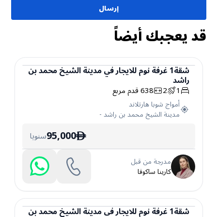
إرسال
قد يعجبك أيضاً
شقة
1
غرفة نوم
للايجار
في
مدينة الشيخ محمد بن
راشد
شقة
1
2
638
قدم مربع
أمواج شوبا هارتلاند
مدينة الشيخ محمد بن راشد
-
95,000
سنويا
ê
مدرجة من قبل
كارينا ساكوفا
شقة
1
غرفة نوم
للايجار
في
مدينة الشيخ محمد بن