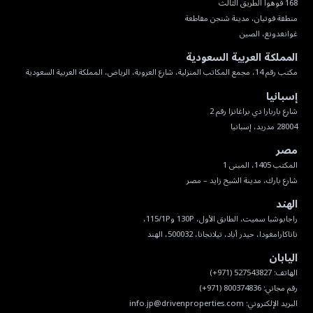
غوانغدونغ، الصين
المملكة العربية السعودية
مكتب رقم 14، مجمع المكاتب المنزلية، شارع العروبة، الرياض، المملكة العربية السعودية
إسبانيا
28004 مدريد، إسبانيا
مصر
شارع بارك، مدينة الشيخ زايد – مصر
الهند
ناناكارامغودا، حيدر أباد، تيلانجانا، 500032، الهند
اليابان
البريد الإلكتروني:
info.jp@drivenproperties.com