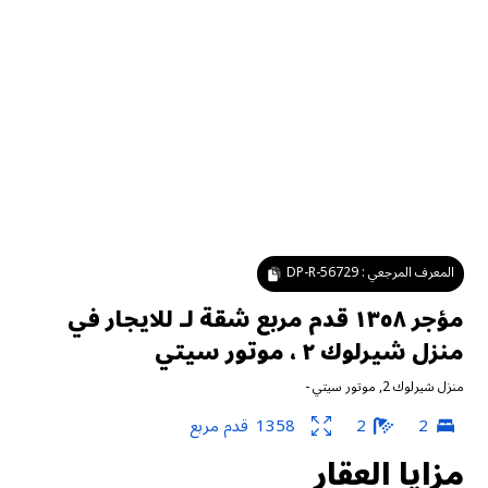
المعرف المرجعي :
DP-R-56729
مؤجر ١٣٥٨ قدم مربع شقة لـ للايجار في
منزل شيرلوك ٢ ، موتور سيتي
منزل شيرلوك 2
,
موتور سيتي
-
2
2
1358
قدم مربع
مزايا العقار