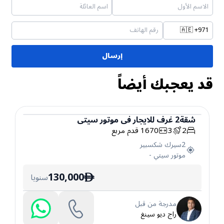
🇦🇪
+971
إرسال
قد يعجبك أيضاً
شقة
2
غرف
للايجار
في
موتور سيتي
2
3
1670
قدم مربع
شقة
2سيرك شكسبير
موتور سيتي
-
130,000
سنويا
ê
مدرجة من قبل
راج ديو سينغ