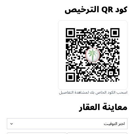
كود QR الترخيص
اسحب الكود الخاص بك لمشاهدة التفاصيل
معاينة العقار
اختر التوقيت