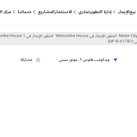
بيع
الإيجار
إدارة التطوير
تجاري
الاستثمار
المشاريع
خدماتنا
مركز ا
/
شقق للإيجار في Widcombe House
/
شقق للإيجار في Widcombe House 1
ويدكومب هاوس 1
,
موتور سيتي
-
مشاركة