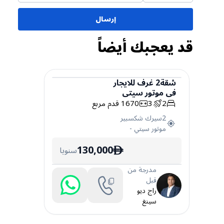
إرسال
قد يعجبك أيضاً
شقة
2
غرف
للايجار
في
موتور سيتي
شقة
2
3
1670
قدم مربع
2سيرك شكسبير
موتور سيتي
-
130,000
سنويا
ê
مدرجة من
قبل
راج ديو
سينغ