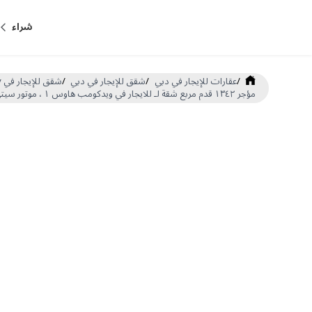
شراء
/
عقارات للإيجار في دبي
/
شقق للإيجار في دبي
/
شقق للإيجار في Motor City
مؤجر ١٣٤٢ قدم مربع شقة لـ للايجار في ويدكومب هاوس ١ ، موتور سيتي (DP-R-61787)