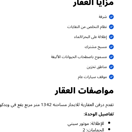
مزايا العقار
شرفة
نظام التخلص من النفايات
إطلالة على البحر/الماء
مسبح مشترك
مسموح باصطحاب الحيوانات الأليفة
مناطق تخزين
موقف سيارات عام
مواصفات العقار
تقدم درفن العقارية للايجار مساحته 1342 متر مربع يقع في ويدكومب هاوس 1، موتور سيتي دبي.
تفاصيل الوحدة:
الإطلالة: موتور سيتي
الحمامات: 2