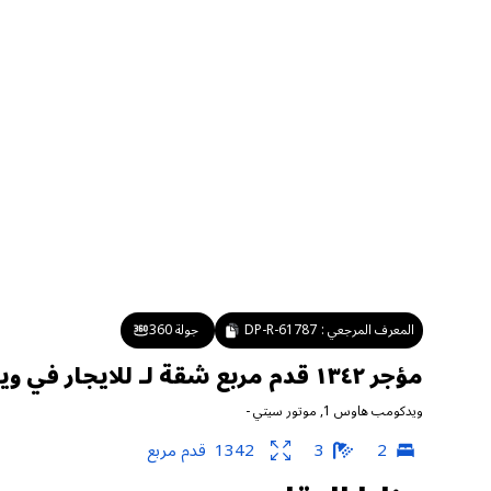
المعرف المرجعي :
DP-R-61787
جولة 360
مؤجر ١٣٤٢ قدم مربع شقة لـ للايجار في ويدكومب هاوس ١ ، موتور سيتي
ويدكومب هاوس 1
,
موتور سيتي
-
2
3
1342
قدم مربع