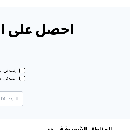
احصل على ال
أرغب في استل
أرغب في استل
المناطق الشهيرة في دبي