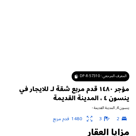
المعرف المرجعي :
DP-R-57310
مؤجر ١٤٨٠ قدم مربع شقة لـ للايجار في
ينسون ٤ ، المدينة القديمة
ينسون 4
,
المدينة القديمة
-
2
3
1480
قدم مربع
مزايا العقار