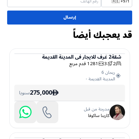
🇦🇪
+971
إرسال
قد يعجبك أيضاً
شقة
2
غرف
للايجار
في
المدينة القديمة
2
3
1281
قدم مربع
شقة
ريحان 6
المدينة القديمة
-
275,000
سنويا
ê
مدرجة من قبل
كارينا ساكوفا