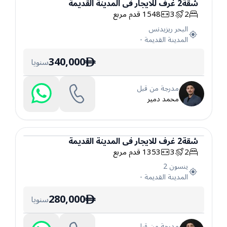
شقة
2
غرف
للايجار
في
المدينة القديمة
2
3
1548
قدم مربع
شقة
البحر ريزيدنس
المدينة القديمة
-
340,000
سنويا
ê
مدرجة من قبل
محمد دمير
شقة
2
غرف
للايجار
في
المدينة القديمة
2
3
1353
قدم مربع
شقة
ينسون 2
المدينة القديمة
-
280,000
سنويا
ê
مدرجة من قبل