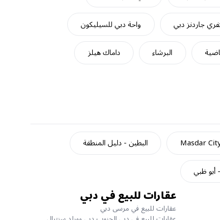
ري جاردنز دبي
واحة دبي للسيليكون
اضية
البرشاء
داماك هيلز
Masdar Cit
البطين - دليل المنطقة
- أبو ظبي
عقارات للبيع في دبي
عقارات للبيع في مرسى دبي
عقارات للبيع في دبي الجنوب دبي وورلد سنترال