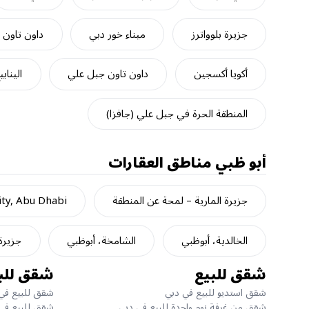
جزيرة بلوواترز
ميناء خور دبي
داون تاون 
أكويا أكسجين
داون تاون جبل علي
الينابي
المنطقة الحرة في جبل علي (جافزا)
أبو ظبي
مناطق العقارات
جزيرة المارية – لمحة عن المنطقة
ty, Abu Dhabi
الخالدية، أبوظبي
الشامخة، أبوظبي
جزيرة
شقق للبيع
شقق للب
شقق استديو للبيع في دبي
شقق للبيع في 
شقق من غرفة نوم واحدة للبيع في دبي
شقق للبيع في