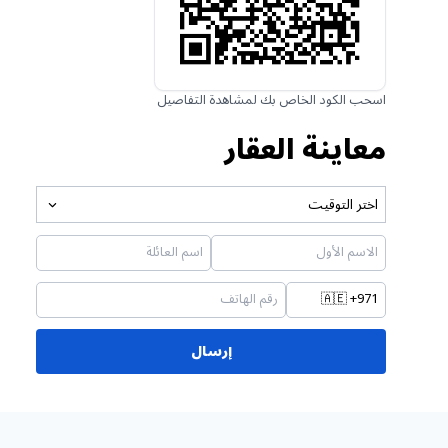
اسحب الكود الخاص بك لمشاهدة التفاصيل
معاينة العقار
اختر التوقيت
🇦🇪
+971
إرسال