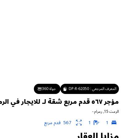
المعرف المرجعي :
DP-R-62050
جولة 360
مؤجر ٥٦٧ قدم مربع شقة لـ للايجار في الرمث ١٥ ، رمرام
الرمث 15
,
رمرام
-
1
1
567
قدم مربع
مزايا العقار