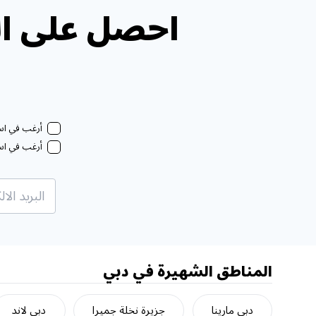
احصل على ال
أرغب في استل
أرغب في استل
المناطق الشهيرة في دبي
دبي مارينا
جزيرة نخلة جميرا
دبي لاند