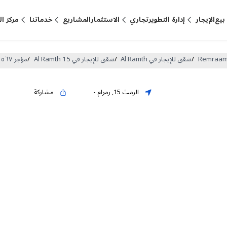
بيع
الإيجار
إدارة التطوير
تجاري
الاستثمار
المشاريع
خدماتنا
مركز ا
/
شقق للإيجار في Al Ramth
/
شقق للإيجار في Al Ramth 15
/
مؤجر ٥٦٧ قدم مربع شقة لـ للايجار في الرمث ١٥ ، رمرام (DP-R-62050)
الرمث 15
,
رمرام
-
مشاركة