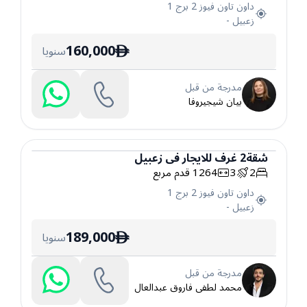
داون تاون فيوز 2 برج 1
زعبيل
-
160,000
سنويا
ê
مدرجة من قبل
بيان شيجيروفا
شقة
2
غرف
للايجار
في
زعبيل
2
3
1264
قدم مربع
شقة
داون تاون فيوز 2 برج 1
زعبيل
-
189,000
سنويا
ê
مدرجة من قبل
محمد لطفى فاروق عبدالعال