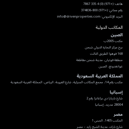
هاتف:
(+971) (0) 4 335 7867
رقم مجاني:
(+971) 800-374836
البريد الإلكتروني:
info@drivenproperties.com
المكاتب الدولية
الصين
غوانغدونغ، الصين
المملكة العربية السعودية
مكتب رقم 14، مجمع المكاتب المنزلية، شارع العروبة، الرياض، المملكة العربية السعودية
إسبانيا
28004 مدريد، إسبانيا
مصر
شارع بارك، مدينة الشيخ زايد – مصر