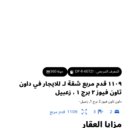
المعرف المرجعي :
DP-R-60721
جولة 360
١١٠٩ قدم مربع شقة لـ للايجار في داون
تاون فيوز ٢ برج ١ ، زعبيل
داون تاون فيوز 2 برج 1
,
زعبيل
-
2
3
1109
قدم مربع
مزايا العقار