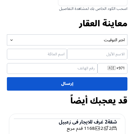
اسحب الكود الخاص بك لمشاهدة التفاصيل
معاينة العقار
اختر التوقيت
🇦🇪
+971
إرسال
قد يعجبك أيضاً
شقة
2
غرف
للايجار
في
زعبيل
2
2
1168
قدم مربع
شقة