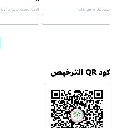
السعر الكلي (درهم إماراتي)
الدفعة المقدمة (درهم إماراتي)
كود QR الترخيص