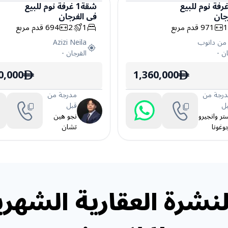
رفة نوم
للبيع
شقة
1
غرفة نوم
للبيع
جان
في
الفرجان
شقة
971
قدم مربع
1
2
694
قدم مربع
 من دانوب
Azizi Neila
ان
-
الفرجان
-
0,000
1,360,000
ê
ê
رجة من
مدرجة من
ل
قبل
تر وانجيرو
نجو هين
وغونا
تشان
نشرة العقارية الشهري