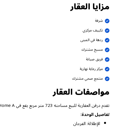
مزايا العقار
شرفة
تكييف مركزي
ردهة في المبنى
مسبح مشترك
فريق صيانة
مركز رعاية نهارية
منتجع صحي مشترك
مواصفات العقار
تقدم درفن العقارية للبيع مساحته 723 متر مربع يقع في Equiti Home A، الفرجان دبي.
تفاصيل الوحدة:
الإطلالة: الفرجان