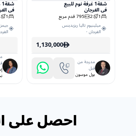
شقة
1
غرفة نوم
للبيع
شقة
1
غ
في
الفرجان
في
الفر
شقة
شقة
1
2
795
قدم مربع
1
1
ميلينيوم تاليا ريزيدينس
جيمز
الفرجان
-
الفرج
1,130,000
ê
مد
مدرجة من
قب
قبل
إس
بول موسون
نج
احصل على ال