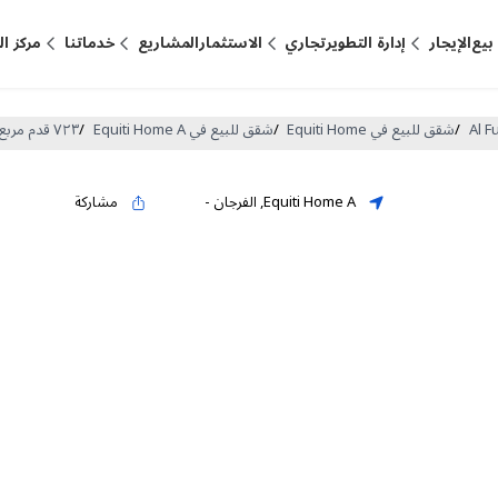
بيع
الإيجار
إدارة التطوير
تجاري
الاستثمار
المشاريع
خدماتنا
مركز ا
/
شقق للبيع في Equiti Home
/
شقق للبيع في Equiti Home A
/
٧٢٣ قدم مربع شقة لـ للبيع في Equiti Home A ، الفرجان (DP-S-59749)
Equiti Home A
,
الفرجان
-
مشاركة