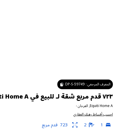
المعرف المرجعي :
DP-S-59749
٧٢٣ قدم مربع شقة لـ للبيع في Equiti Home A ، الفرجان
Equiti Home A
,
الفرجان
-
احسب أقساط رهنك العقاري
1
2
723
قدم مربع