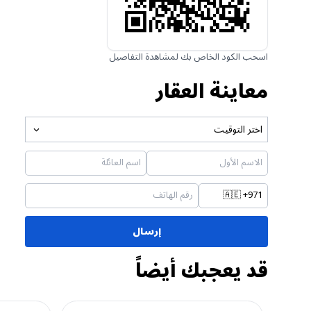
اسحب الكود الخاص بك لمشاهدة التفاصيل
معاينة العقار
اختر التوقيت
🇦🇪
+971
إرسال
قد يعجبك أيضاً