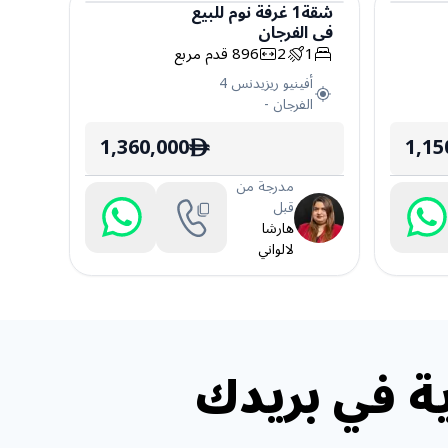
شقة
1
غرفة نوم
للبيع
في
الفرجان
شقة
1
2
896
قدم مربع
أفينيو ريزيدنس 4
الفرجان
-
1,360,000
1,15
ê
مدرجة من
قبل
هارشا
لالواني
ة في بريدك