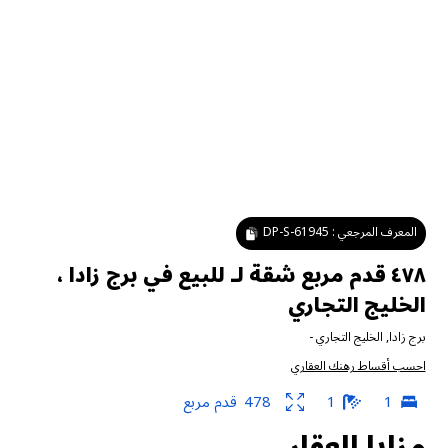
المعرف المرجعي :
DP-S-61945
٤٧٨ قدم مربع شقة لـ للبيع في برج زادا ،
الخليج التجاري
برج زادا
,
الخليج التجاري
-
احسب أقساط رهنك العقاري
1
1
478
قدم مربع
مزايا العقار