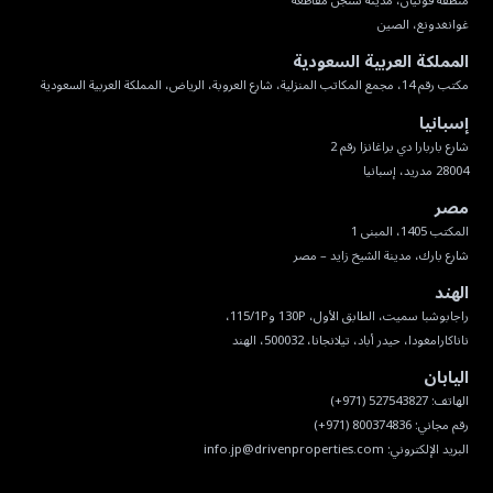
غوانغدونغ، الصين
المملكة العربية السعودية
مكتب رقم 14، مجمع المكاتب المنزلية، شارع العروبة، الرياض، المملكة العربية السعودية
إسبانيا
28004 مدريد، إسبانيا
مصر
شارع بارك، مدينة الشيخ زايد – مصر
الهند
ناناكارامغودا، حيدر أباد، تيلانجانا، 500032، الهند
اليابان
البريد الإلكتروني:
info.jp@drivenproperties.com