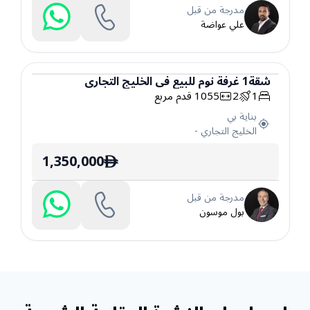
مدرجة من قبل
علي عواضة
شقة
1
غرفة نوم
للبيع
في
الخليج التجاري
1
2
1055
قدم مربع
شقة
بناية بي
الخليج التجاري
-
1,350,000
ê
مدرجة من قبل
بول موسون