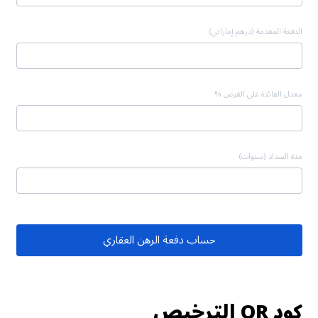
الدفعة المقدمة (درهم إماراتي)
معدل الفائدة على القرض %
مدة السداد (سنوات)
حساب دفعة الرهن العقاري
كود QR الترخيص