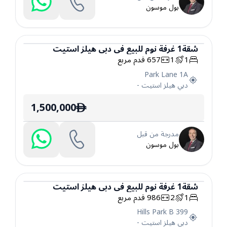
بول موسون
شقة
1
غرفة نوم
للبيع
في
دبي هيلز استيت
1
1
657
قدم مربع
شقة
Park Lane 1A
دبي هيلز استيت
-
1,500,000
ê
مدرجة من قبل
بول موسون
شقة
1
غرفة نوم
للبيع
في
دبي هيلز استيت
1
2
986
قدم مربع
شقة
399 Hills Park B
دبي هيلز استيت
-