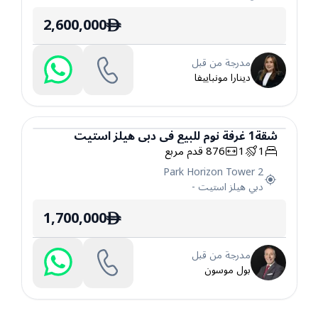
2,600,000
ê
مدرجة من قبل
دينارا مونباييفا
شقة
1
غرفة نوم
للبيع
في
دبي هيلز استيت
1
1
876
قدم مربع
شقة
Park Horizon Tower 2
دبي هيلز استيت
-
1,700,000
ê
مدرجة من قبل
بول موسون