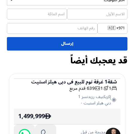
🇦🇪
+971
إرسال
قد يعجبك أيضاً
شقة
1
غرفة نوم
للبيع
في
دبي هيلز استيت
1
1
639
قدم مربع
شقة
إكزيكتيف رزيدنسز 1
دبي هيلز استيت
-
1,499,999
ê
مدرجة من قبل