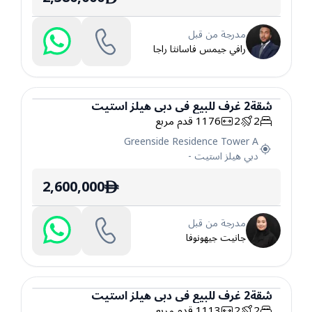
مدرجة من قبل
رافي جيمس فاسانثا راجا
شقة
2
غرف
للبيع
في
دبي هيلز استيت
2
2
1176
قدم مربع
شقة
Greenside Residence Tower A
دبي هيلز استيت
-
2,600,000
ê
مدرجة من قبل
جانيت جيهونوفا
شقة
2
غرف
للبيع
في
دبي هيلز استيت
2
2
1113
قدم مربع
شقة