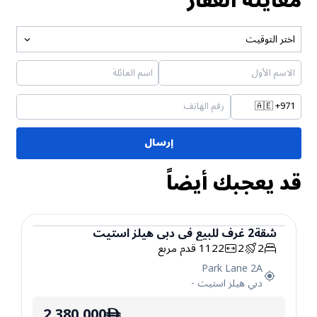
معاينة العقار
اختر التوقيت
🇦🇪
+971
إرسال
قد يعجبك أيضاً
شقة
2
غرف
للبيع
في
دبي هيلز استيت
2
2
1122
قدم مربع
شقة
Park Lane 2A
دبي هيلز استيت
-
2,380,000
ê