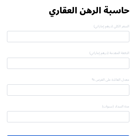
حاسبة الرهن العقاري
السعر الكلي (درهم إماراتي)
الدفعة المقدمة (درهم إماراتي)
معدل الفائدة على القرض %
مدة السداد (سنوات)