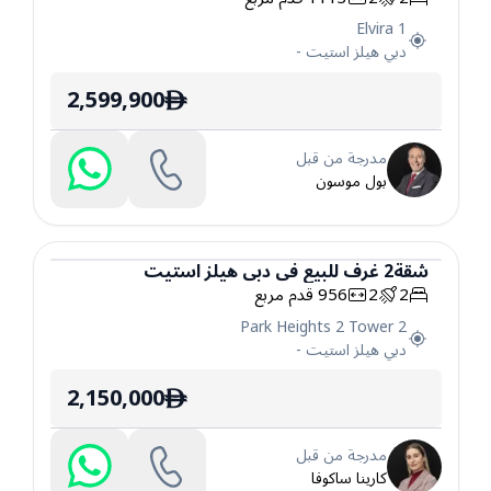
Elvira 1
دبي هيلز استيت
-
2,599,900
ê
مدرجة من قبل
بول موسون
شقة
2
غرف
للبيع
في
دبي هيلز استيت
2
2
956
قدم مربع
شقة
Park Heights 2 Tower 2
دبي هيلز استيت
-
2,150,000
ê
مدرجة من قبل
كارينا ساكوفا