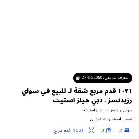
المعرف المرجعي :
DP-S-52060
١٠٢١ قدم مربع شقة لـ للبيع في سواي
رزيدنسز ، دبي هيلز استيت
سواي رزيدنسز
,
دبي هيلز استيت
-
احسب أقساط رهنك العقاري
2
3
1021
قدم مربع