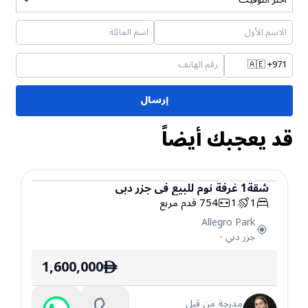
🇦🇪
+971
إرسال
قد يعجبك أيضاً
شقة
1
غرفة نوم
للبيع
في
جزر دبي
1
1
754
قدم مربع
شقة
Allegro Park
جزر دبي
-
1,600,000
ê
مدرجة من قبل