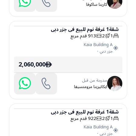
كارينا ساكوفا
شقة
1
غرفة نوم
للبيع
في
جزر دبي
1
2
913
قدم مربع
شقة
Kaia Building A
جزر دبي
-
2,060,000
ê
مدرجة من قبل
ايكاتيرينا مرومتسيفا
شقة
1
غرفة نوم
للبيع
في
جزر دبي
1
2
922
قدم مربع
شقة
Kaia Building A
جزر دبي
-