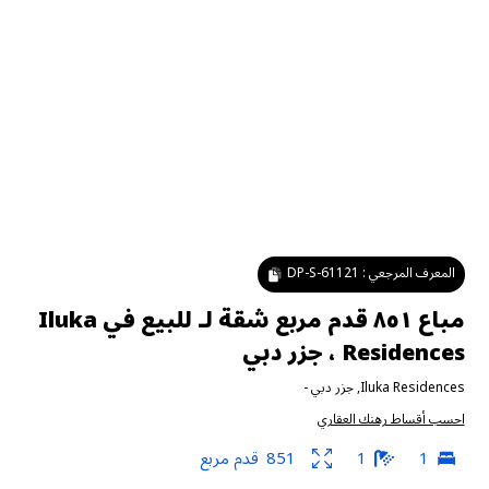
المعرف المرجعي :
DP-S-61121
مباع ٨٥١ قدم مربع شقة لـ للبيع في Iluka
Residences ، جزر دبي
Iluka Residences
,
جزر دبي
-
احسب أقساط رهنك العقاري
1
1
851
قدم مربع