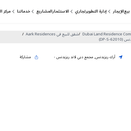
بيع
الإيجار
إدارة التطوير
تجاري
الاستثمار
المشاريع
خدماتنا
مركز ا
/
شقق للبيع في Aark Residences
/
آرك ريزيدنس
,
مجمع دبي لاند ريزيدنس
-
مشاركة