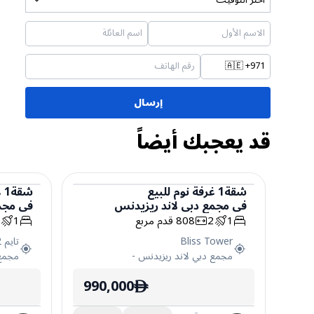
🇦🇪
+971
إرسال
قد يعجبك أيضاً
شقة
1
غرفة نوم
للبيع
شقة
1
غ
في
مجمع دبي لاند ريزيدنس
في
مجم
شقة
شقة
1
2
808
قدم مربع
1
2
Bliss Tower
تايم 2
مجمع دبي لاند ريزيدنس
-
مجمع 
990,000
ê