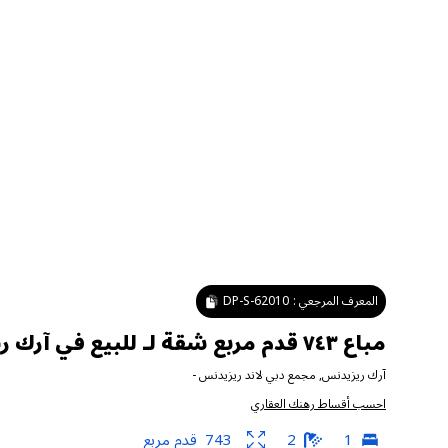
المعرف المرجعي :
DP-S-62010
مباع ٧٤٣ قدم مربع شقة لـ للبيع في آرك ريزيدنس ، مجمع دبي لاند ريزيدنس
آرك ريزيدنس
,
مجمع دبي لاند ريزيدنس
-
احسب أقساط رهنك العقاري
1
2
743
قدم مربع