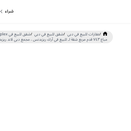
شراء
/
عقارات للبيع في دبي
/
شقق للبيع في دبي
/
شقق للبيع في Dubai Land Residence Complex
مباع ٧٤٣ قدم مربع شقة لـ للبيع في آرك ريزيدنس ، مجمع دبي لاند ريزيدنس (DP-S-62010)