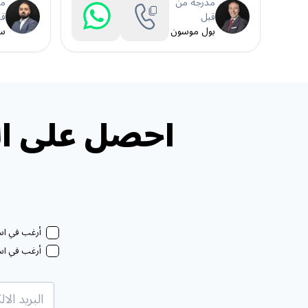
مدرجة من
مد
قبل
قب
بول موسون
سم
احصل على ال
أرغب في استل
أرغب في استل