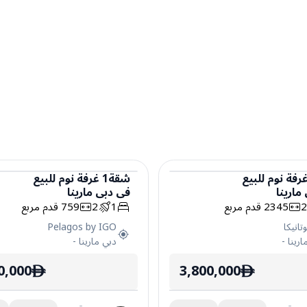
رفة نوم
للبيع
شقة
1
غرفة نوم
للبيع
مارينا
في
دبي مارينا
شقة
2345
قدم مربع
1
2
759
قدم مربع
تانيكا
Pelagos by IGO
ارينا
-
دبي مارينا
-
0,000
3,800,000
ê
ê