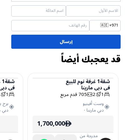
🇦🇪
+971
إرسال
قد يعجبك أيضاً
شقة
1
غرفة نوم
للبيع
شقة
1
غ
في
دبي مارينا
في
دبي 
شقة
شقة
1
2
705
قدم مربع
1
2
وست أفينيو
برج بو
دبي مارينا
-
دبي م
1,700,000
ê
مدرجة من