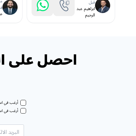
مد
قبل
قب
ابراهيم عبد
طا
الرحيم
احصل على ال
أرغب في استل
أرغب في استل