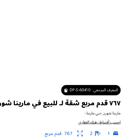
المعرف المرجعي :
DP-S-60410
٧٦٧ قدم مربع شقة لـ للبيع في مارينا شورز ، دبي مارينا
مارينا شورز
,
دبي مارينا
-
احسب أقساط رهنك العقاري
1
2
767
قدم مربع