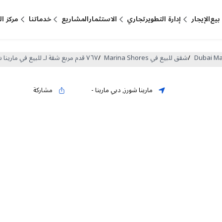
بيع
الإيجار
إدارة التطوير
تجاري
الاستثمار
المشاريع
خدماتنا
مركز ا
/
شقق للبيع في Marina Shores
/
٧٦٧ قدم مربع شقة لـ للبيع في مارينا شورز ، دبي مارينا (DP-S-60410)
مارينا شورز
,
دبي مارينا
-
مشاركة