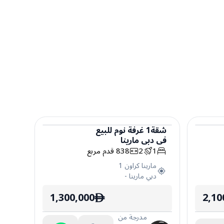
شقة
1
غرفة نوم
للبيع
في
دبي مارينا
شقة
1
2
838
قدم مربع
مارينا كراون 1
دبي مارينا
-
1,300,000
2,10
ê
مدرجة من