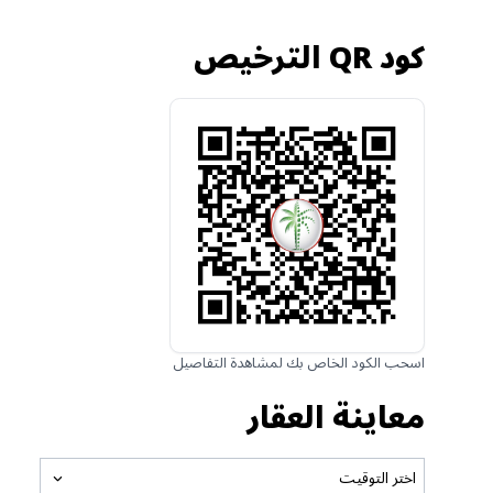
كود QR الترخيص
اسحب الكود الخاص بك لمشاهدة التفاصيل
معاينة العقار
اختر التوقيت