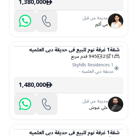
1,380,000
ê
مدرجة من قبل
مي أكرم
شقة
1
غرفة نوم
للبيع
في
حديقة دبي العلميه
1
2
945
قدم مربع
شقة
Skyhills Residences 1
حديقة دبي العلميه
-
1,480,000
ê
مدرجة من قبل
علي عيوش
شقة
1
غرفة نوم
للبيع
في
حديقة دبي العلميه