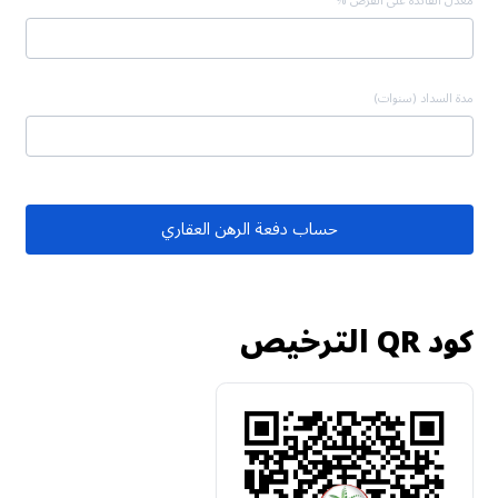
معدل الفائدة على القرض %
مدة السداد (سنوات)
حساب دفعة الرهن العقاري
كود QR الترخيص