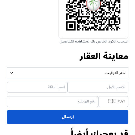
اسحب الكود الخاص بك لمشاهدة التفاصيل
معاينة العقار
اختر التوقيت
🇦🇪
+971
إرسال
قد يعجبك أيضاً