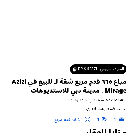
المعرف المرجعي :
DP-S-59371
مباع ٦٦٥ قدم مربع شقة لـ للبيع في Azizi
Mirage ، مدينة دبي للاستديوهات
Azizi Mirage
,
مدينة دبي للاستديوهات
-
احسب أقساط رهنك العقاري
1
1
665
قدم مربع
مزايا العقار