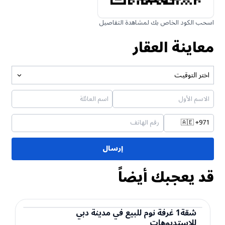
اسحب الكود الخاص بك لمشاهدة التفاصيل
معاينة العقار
اختر التوقيت
🇦🇪
+971
إرسال
قد يعجبك أيضاً
شقة
1
غرفة نوم
للبيع
في
مدينة دبي
للاستديوهات
شقة