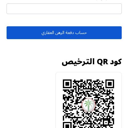
حساب دفعة الرهن العقاري
كود QR الترخيص