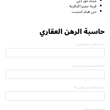
ميناء خور دبي
قرية جميرا الدائرية
دبي هيلز استيت
حاسبة الرهن العقاري
السعر الكلي (درهم إماراتي)
الدفعة المقدمة (درهم إماراتي)
معدل الفائدة على القرض %
مدة السداد (سنوات)