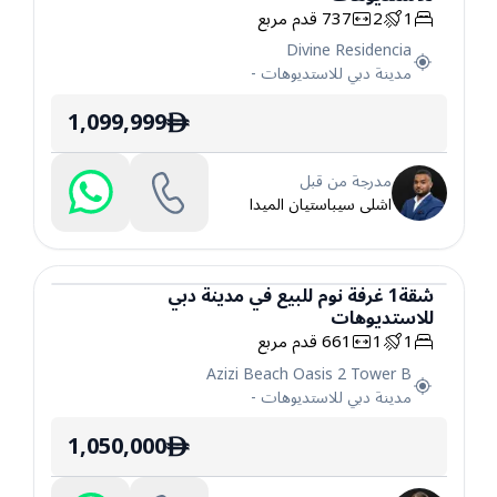
1
2
737
قدم مربع
Divine Residencia
مدينة دبي للاستديوهات
-
1,099,999
ê
مدرجة من قبل
اشلى سيباستيان الميدا
شقة
1
غرفة نوم
للبيع
في
مدينة دبي
للاستديوهات
شقة
1
1
661
قدم مربع
Azizi Beach Oasis 2 Tower B
مدينة دبي للاستديوهات
-
1,050,000
ê