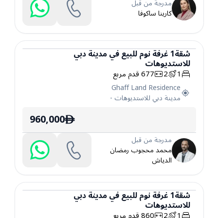
مدرجة من قبل
كارينا ساكوفا
شقة
1
غرفة نوم
للبيع
في
مدينة دبي
للاستديوهات
شقة
1
2
677
قدم مربع
Ghaff Land Residence
مدينة دبي للاستديوهات
-
960,000
ê
مدرجة من قبل
محمد محجوب رمضان
الدياش
شقة
1
غرفة نوم
للبيع
في
مدينة دبي
للاستديوهات
شقة
1
2
860
قدم مربع